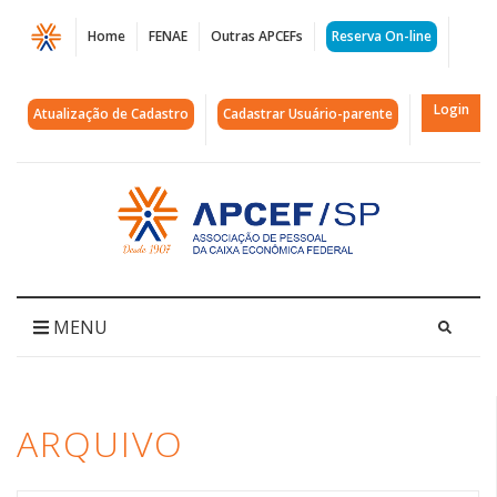
Página
Home
FENAE
Outras APCEFs
Reserva On-line
Arquivos
Dort
Login
Atualização de Cadastro
Cadastrar Usuário-parente
|
APCEF/SP
Acessar
página
inicial
MENU
ARQUIVO