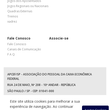
Jogos dos Aposentados
Jogos Regionais ou Nacionais
Quadras Externas
Treinos
xadrez
Fale Conosco
Associe-se
Fale Conosco
Canais de Comunicação
F A Q
APCEF/SP - ASSOCIAÇÃO DO PESSOAL DA CAIXA ECONÔMICA
FEDERAL
RUA 24 DE MAIO, Nº 208 - 10º ANDAR - REPÚBLICA
SÃO PAULO / SP - CEP: 01041-000
TEL: +55 (11) 3017-8300
Este site utiliza cookies para melhorar a sua
WhatsApp:
(11) 94597-5758
experiência de navegação. Ao continuar