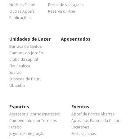
Notícias Fenae
Portal de Vantagens
Outras Apcefs
Reserva on-line
Publicações
Unidades de Lazer
Aposentados
Barraca de Santos
Campos do Jordão
Clube da capital
Flat Paulista
Suarão
Subsede de Bauru
Ubatuba
Esportes
Eventos
Assessoria (corrida/natação)
Apcef de Portas Abertas
Campeonatos ou Torneios
Apcef nos Passos da Cultura
Futebol
Excursões
Jogos de Integração
Festas Juninas