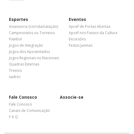
Esportes
Eventos
Assessoria (corrida/natação)
Apcef de Portas Abertas
Campeonatos ou Torneios
Apcef nos Passos da Cultura
Futebol
Excursões
Jogos de Integração
Festas Juninas
Jogos dos Aposentados
Jogos Regionais ou Nacionais
Quadras Externas
Treinos
xadrez
Fale Conosco
Associe-se
Fale Conosco
Canais de Comunicação
F A Q