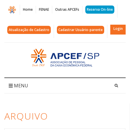
Página
Home
FENAE
Outras APCEFs
Reserva On-line
Arquivos
declaração
Login
Atualização de Cadastro
Cadastrar Usuário-parente
de
imposto
Acessar
página
de
inicial
renda
|
MENU
APCEF/SP
ARQUIVO