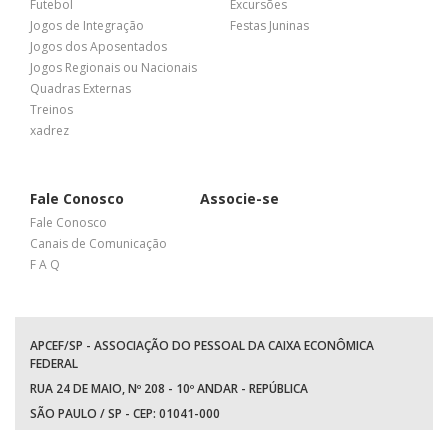
Futebol
Excursões
Jogos de Integração
Festas Juninas
Jogos dos Aposentados
Jogos Regionais ou Nacionais
Quadras Externas
Treinos
xadrez
Fale Conosco
Associe-se
Fale Conosco
Canais de Comunicação
F A Q
APCEF/SP - ASSOCIAÇÃO DO PESSOAL DA CAIXA ECONÔMICA
FEDERAL
RUA 24 DE MAIO, Nº 208 - 10º ANDAR - REPÚBLICA
SÃO PAULO / SP - CEP: 01041-000
TEL: +55 (11) 3017-8300