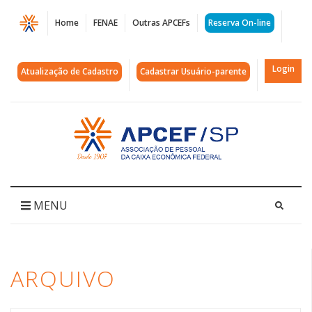
Página
Home
FENAE
Outras APCEFs
Reserva On-line
Arquivos
CPTM
Login
Atualização de Cadastro
Cadastrar Usuário-parente
|
APCEF/SP
Acessar
página
inicial
MENU
ARQUIVO