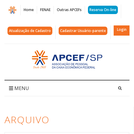
Página
Home
FENAE
Outras APCEFs
Reserva On-line
Arquivos
corte
Login
Atualização de Cadastro
Cadastrar Usuário-parente
|
APCEF/SP
Acessar
página
inicial
MENU
ARQUIVO