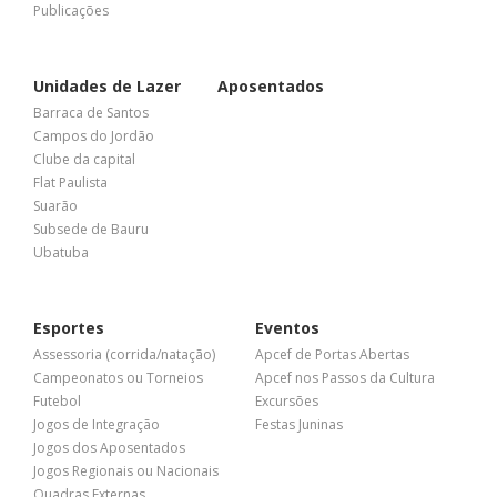
Publicações
Unidades de Lazer
Aposentados
Barraca de Santos
Campos do Jordão
Clube da capital
Flat Paulista
Suarão
Subsede de Bauru
Ubatuba
Esportes
Eventos
Assessoria (corrida/natação)
Apcef de Portas Abertas
Campeonatos ou Torneios
Apcef nos Passos da Cultura
Futebol
Excursões
Jogos de Integração
Festas Juninas
Jogos dos Aposentados
Jogos Regionais ou Nacionais
Quadras Externas