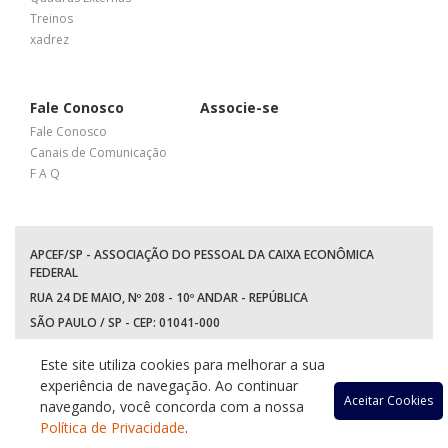
Treinos
xadrez
Fale Conosco
Associe-se
Fale Conosco
Canais de Comunicação
F A Q
APCEF/SP - ASSOCIAÇÃO DO PESSOAL DA CAIXA ECONÔMICA
FEDERAL
RUA 24 DE MAIO, Nº 208 - 10º ANDAR - REPÚBLICA
SÃO PAULO / SP - CEP: 01041-000
TEL: +55 (11) 3017-8300
Este site utiliza cookies para melhorar a sua
WhatsApp:
(11) 94597-5758
experiência de navegação. Ao continuar
Acessar
Acessar
Acessa
Ace
Aceitar Cookies
navegando, você concorda com a nossa
Política de Privacidade
.