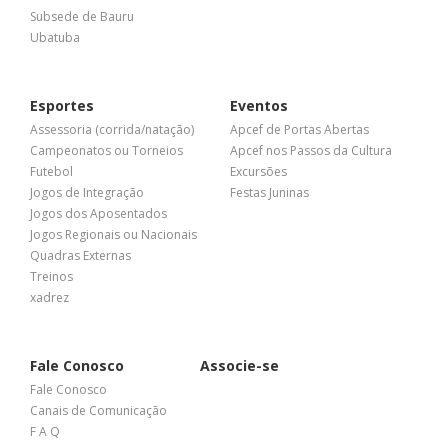
Subsede de Bauru
Ubatuba
Esportes
Eventos
Assessoria (corrida/natação)
Apcef de Portas Abertas
Campeonatos ou Torneios
Apcef nos Passos da Cultura
Futebol
Excursões
Jogos de Integração
Festas Juninas
Jogos dos Aposentados
Jogos Regionais ou Nacionais
Quadras Externas
Treinos
xadrez
Fale Conosco
Associe-se
Fale Conosco
Canais de Comunicação
F A Q