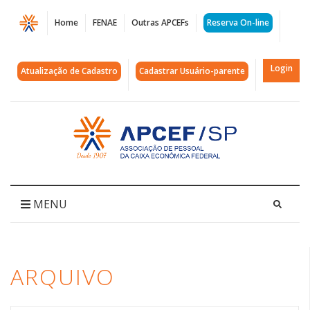
Página
Home
FENAE
Outras APCEFs
Reserva On-line
Arquivos
contribuições
Login
Atualização de Cadastro
Cadastrar Usuário-parente
|
APCEF/SP
Acessar
página
inicial
MENU
ARQUIVO