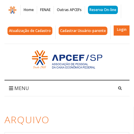
Página
Home
FENAE
Outras APCEFs
Reserva On-line
Arquivos
Comitê
Login
Atualização de Cadastro
Cadastrar Usuário-parente
em
Defesa
Acessar
página
das
inicial
Empresas
Públicas
MENU
|
APCEF/SP
ARQUIVO