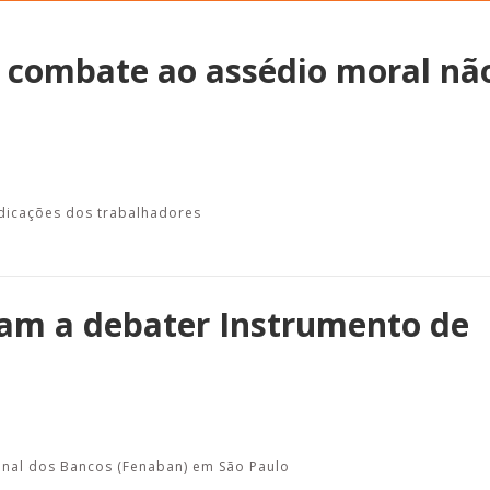
 combate ao assédio moral nã
Alerta: golpi
Aproveite a parceria da Apcef
WhatsApp e e
com o Sesi e invista em saúde
enviar falsa
e momentos de lazer!
sobre process
ndicações dos trabalhadores
tam a debater Instrumento de
onal dos Bancos (Fenaban) em São Paulo