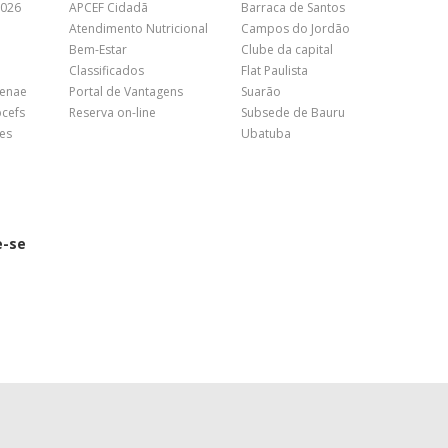
2026
APCEF Cidadã
Barraca de Santos
Atendimento Nutricional
Campos do Jordão
Bem-Estar
Clube da capital
Classificados
Flat Paulista
Fenae
Portal de Vantagens
Suarão
pcefs
Reserva on-line
Subsede de Bauru
es
Ubatuba
e-se