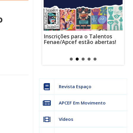
o
Inscrições para o Talentos
stas usam
Cha
Fenae/Apcef estão abertas!
-mail para
ind
s mensagens
man
os judiciais
can
Revista Espaço
APCEF Em Movimento
Vídeos