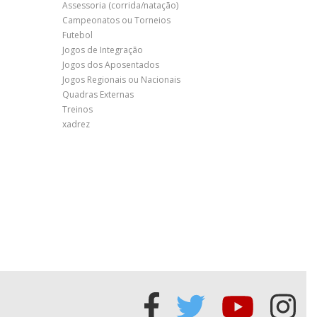
Assessoria (corrida/natação)
Campeonatos ou Torneios
Futebol
Jogos de Integração
Jogos dos Aposentados
Jogos Regionais ou Nacionais
Quadras Externas
Treinos
xadrez
Acessar
Acessar
Acessa
Ace