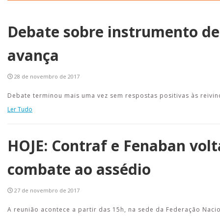
no
Debate sobre instrumento de
Ambiente
avança
de
Trabalho
28 de novembro de 2017
|
Debate terminou mais uma vez sem respostas positivas às reivi
APCEF/SP
Ler Tudo
HOJE: Contraf e Fenaban vol
combate ao assédio
27 de novembro de 2017
A reunião acontece a partir das 15h, na sede da Federação Naci