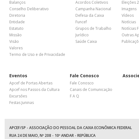
Balanços
Acordos Coletivos
Eleições 
Conselho Deliberativo
Campanha Nacional
Imagens
Diretoria
Defesa da Caixa
Vídeos
Entidade
Funcef
Notícias
Estatuto
Grupos de Trabalho
Notícias 
Missão
Jurídico
Outras A
Visão
Saúde Caixa
Publicaçõ
Valores
Termo de Uso e de Privacidade
Eventos
Fale Conosco
Associ
Apcef de Portas Abertas
Fale Conosco
Apcef nos Passos da Cultura
Canais de Comunicação
Excursões
F A Q
Festas Juninas
APCEF/SP - ASSOCIAÇÃO DO PESSOAL DA CAIXA ECONÔMICA FEDERAL
RUA 24 DE MAIO, Nº 208 - 10º ANDAR - REPÚBLICA