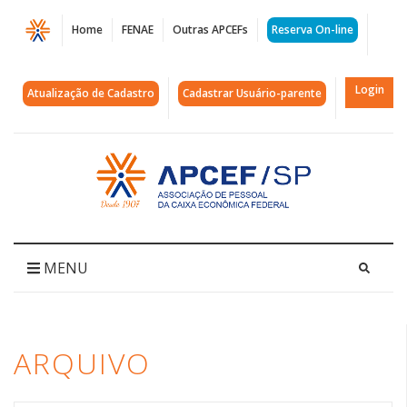
Página
Home
FENAE
Outras APCEFs
Reserva On-line
Arquivos
clube
Login
Atualização de Cadastro
Cadastrar Usuário-parente
da
caixa
Acessar
página
|
inicial
APCEF/SP
MENU
ARQUIVO