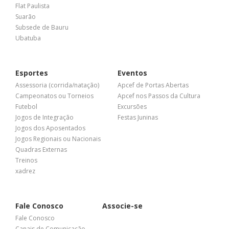
Flat Paulista
Suarão
Subsede de Bauru
Ubatuba
Esportes
Eventos
Assessoria (corrida/natação)
Apcef de Portas Abertas
Campeonatos ou Torneios
Apcef nos Passos da Cultura
Futebol
Excursões
Jogos de Integração
Festas Juninas
Jogos dos Aposentados
Jogos Regionais ou Nacionais
Quadras Externas
Treinos
xadrez
Fale Conosco
Associe-se
Fale Conosco
Canais de Comunicação