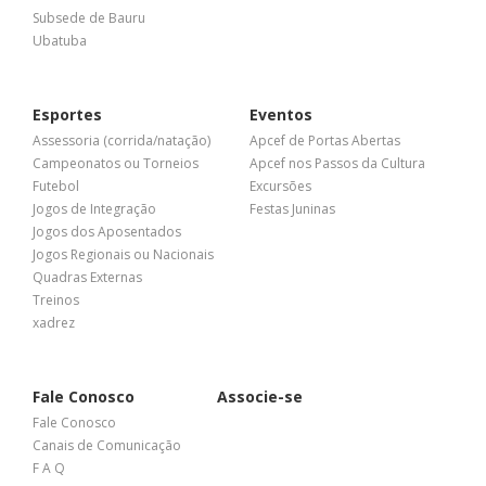
Subsede de Bauru
Ubatuba
Esportes
Eventos
Assessoria (corrida/natação)
Apcef de Portas Abertas
Campeonatos ou Torneios
Apcef nos Passos da Cultura
Futebol
Excursões
Jogos de Integração
Festas Juninas
Jogos dos Aposentados
Jogos Regionais ou Nacionais
Quadras Externas
Treinos
xadrez
Fale Conosco
Associe-se
Fale Conosco
Canais de Comunicação
F A Q