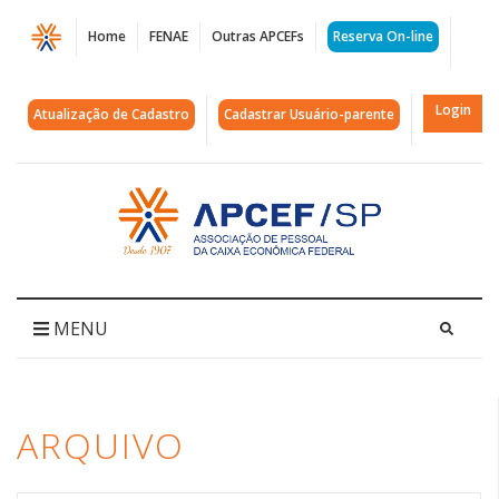
Página
Home
FENAE
Outras APCEFs
Reserva On-line
Arquivos
chocolate
Login
Atualização de Cadastro
Cadastrar Usuário-parente
|
APCEF/SP
Acessar
página
inicial
MENU
ARQUIVO