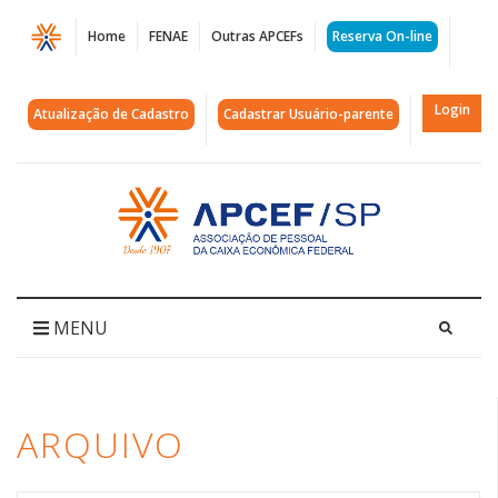
Página
Home
FENAE
Outras APCEFs
Reserva On-line
Arquivos
caixa
Login
Atualização de Cadastro
Cadastrar Usuário-parente
minuto
|
Acessar
página
APCEF/SP
inicial
MENU
ARQUIVO