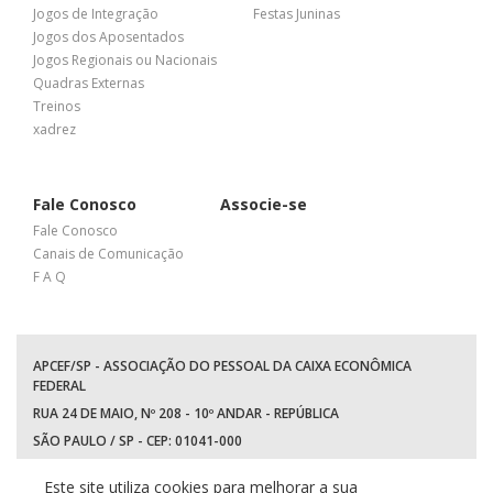
Jogos de Integração
Festas Juninas
Jogos dos Aposentados
Jogos Regionais ou Nacionais
Quadras Externas
Treinos
xadrez
Fale Conosco
Associe-se
Fale Conosco
Canais de Comunicação
F A Q
APCEF/SP - ASSOCIAÇÃO DO PESSOAL DA CAIXA ECONÔMICA
FEDERAL
RUA 24 DE MAIO, Nº 208 - 10º ANDAR - REPÚBLICA
SÃO PAULO / SP - CEP: 01041-000
TEL: +55 (11) 3017-8300
Este site utiliza cookies para melhorar a sua