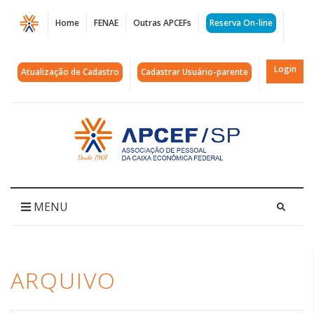
Página
Home
FENAE
Outras APCEFs
Reserva On-line
Arquivos
aniversário
Login
Atualização de Cadastro
Cadastrar Usuário-parente
114
anos
Acessar
página
|
inicial
APCEF/SP
MENU
ARQUIVO