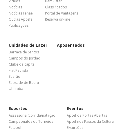
Vídeos
Bem-Estar
Notícias
Classificados
Notícias Fenae
Portal de Vantagens
Outras Apcefs
Reserva on-line
Publicações
Unidades de Lazer
Aposentados
Barraca de Santos
Campos do Jordão
Clube da capital
Flat Paulista
Suarão
Subsede de Bauru
Ubatuba
Esportes
Eventos
Assessoria (corrida/natação)
Apcef de Portas Abertas
Campeonatos ou Torneios
Apcef nos Passos da Cultura
Futebol
Excursões