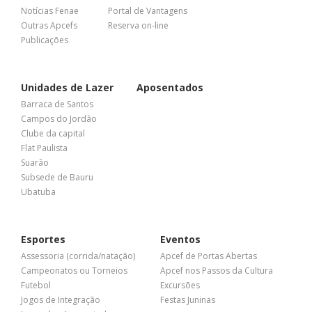
Notícias Fenae
Portal de Vantagens
Outras Apcefs
Reserva on-line
Publicações
Unidades de Lazer
Aposentados
Barraca de Santos
Campos do Jordão
Clube da capital
Flat Paulista
Suarão
Subsede de Bauru
Ubatuba
Esportes
Eventos
Assessoria (corrida/natação)
Apcef de Portas Abertas
Campeonatos ou Torneios
Apcef nos Passos da Cultura
Futebol
Excursões
Jogos de Integração
Festas Juninas