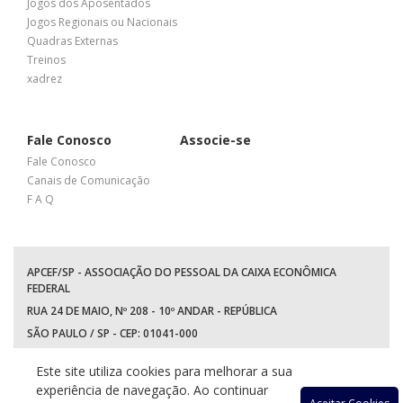
Jogos dos Aposentados
Jogos Regionais ou Nacionais
Quadras Externas
Treinos
xadrez
Fale Conosco
Associe-se
Fale Conosco
Canais de Comunicação
F A Q
APCEF/SP - ASSOCIAÇÃO DO PESSOAL DA CAIXA ECONÔMICA
FEDERAL
RUA 24 DE MAIO, Nº 208 - 10º ANDAR - REPÚBLICA
SÃO PAULO / SP - CEP: 01041-000
TEL: +55 (11) 3017-8300
Este site utiliza cookies para melhorar a sua
WhatsApp:
(11) 94597-5758
experiência de navegação. Ao continuar