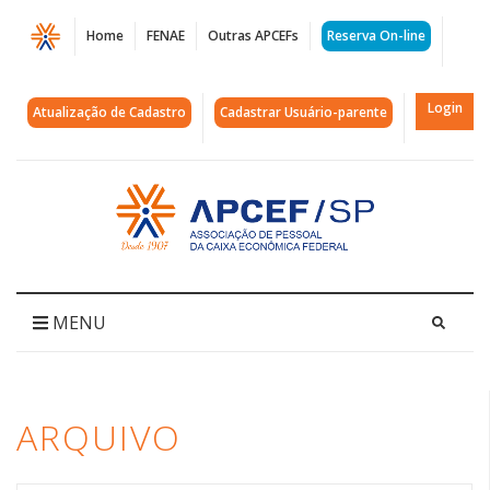
Página
Home
FENAE
Outras APCEFs
Reserva On-line
Arquivos
açãocoletiva
Login
Atualização de Cadastro
Cadastrar Usuário-parente
|
APCEF/SP
Acessar
página
inicial
MENU
ARQUIVO