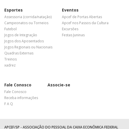
Esportes
Eventos
Assessoria (corrida/natação)
Apcef de Portas Abertas
Campeonatos ou Torneios
Apcef nos Passos da Cultura
Futebol
Excursões
Jogos de Integração
Festas Juninas
Jogos dos Aposentados
Jogos Regionais ou Nacionais
Quadras Externas
Treinos
xadrez
Fale Conosco
Associe-se
Fale Conosco
Receba informações
F A Q
APCEF/SP - ASSOCIAÇÃO DO PESSOAL DA CAIXA ECONÔMICA FEDERAL