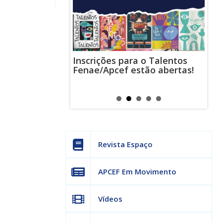
Inscrições para o Talentos
stas usam
Cha
Fenae/Apcef estão abertas!
-mail para
ind
s mensagens
man
os judiciais
can
Revista Espaço
APCEF Em Movimento
Vídeos