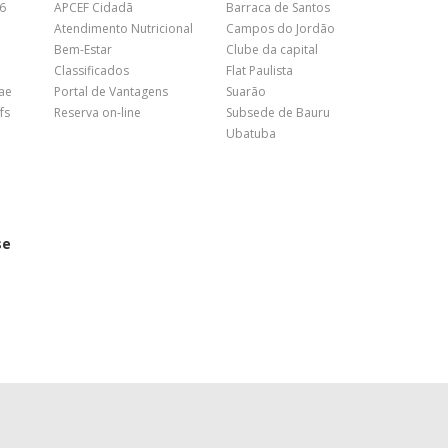
26
APCEF Cidadã
Barraca de Santos
Atendimento Nutricional
Campos do Jordão
Bem-Estar
Clube da capital
Classificados
Flat Paulista
nae
Portal de Vantagens
Suarão
fs
Reserva on-line
Subsede de Bauru
Ubatuba
se