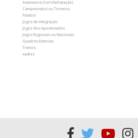
Assessoria (corrida/natação)
Campeonatos ou Torneios
Futebol
Jogos de Integração
Jogos dos Aposentados
Jogos Regionais ou Nacionais
Quadras Externas
Treinos
xadrez
Acessar
Acessar
Acess
Ac