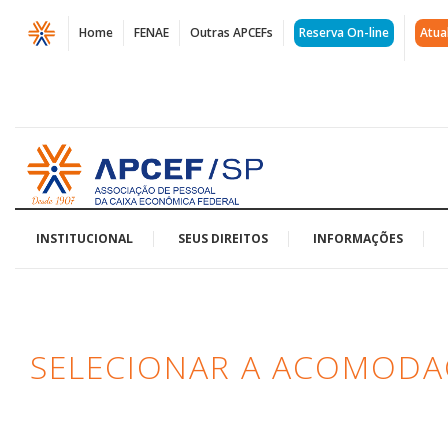
Página
Home
FENAE
Outras APCEFs
Reserva On-line
Atua
Selecionar
a
Acomodação
Acessar
|
página
inicial
APCEF/SP
INSTITUCIONAL
SEUS DIREITOS
INFORMAÇÕES
SELECIONAR A ACOMOD