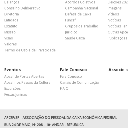
Balanços
Acordos Coletivos
Eleições 20
Conselho Deliberativo
Campanha Nacional
Imagens
Diretoria
Defesa da Caixa
Vídeos
Entidade
Funcef
Notícias
Estatuto
Grupos de Trabalho
Notícias Fe
Missão
Jurídico
Outras Apce
Visão
Saúde Caixa
Publicações
Valores
Termo de Uso e de Privacidade
Eventos
Fale Conosco
Associe-
Apcef de Portas Abertas
Fale Conosco
Apcef nos Passos da Cultura
Canais de Comunicação
Excursões
F A Q
Festas Juninas
APCEF/SP - ASSOCIAÇÃO DO PESSOAL DA CAIXA ECONÔMICA FEDERAL
RUA 24 DE MAIO, Nº 208 - 10º ANDAR - REPÚBLICA