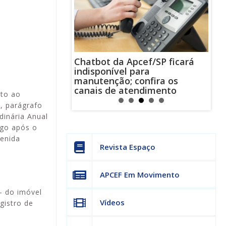
ra o Talentos
Chatbot da Apcef/SP ficará
Esp
estão abertas!
indisponível para
conf
manutenção; confira os
ofe
canais de atendimento
nto ao
8, parágrafo
dinária Anual
ogo após o
venida
Revista Espaço
APCEF Em Movimento
– do imóvel
Vídeos
egistro de