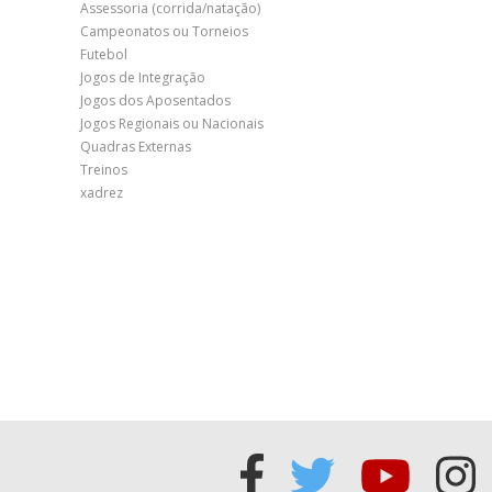
Assessoria (corrida/natação)
Campeonatos ou Torneios
Futebol
Jogos de Integração
Jogos dos Aposentados
Jogos Regionais ou Nacionais
Quadras Externas
Treinos
xadrez
Acessar
Acessar
Acess
Ac