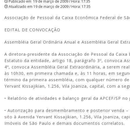
Publicado em
19 de março de 2009 / Hora: 17:35
Atualizado em
19 de março de 2009 / Hora: 17:35
|
Associação de Pessoal da Caixa Econômica Federal de Sã
APCEF/SP
EDITAL DE CONVOCAÇÃO
Aproveite a parceria d
com o Sesi e invista e
Assembléia Geral Ordinária Anual e Assembléia Geral Extr
e momentos de lazer!
A diretora-presidente da Associação de Pessoal da Caix
Estatuto da entidade, artigo 18, parágrafo 3º, convoca A
4º, convoca Assembléia Geral Extraordinária, a serem re
às 10h30, em primeira chamada e, às 11 horas, em segund
término da primeira assembléia, com qualquer número de
Yervant Kissajikian, 1.256, Vila Joaniza, capital, com a se
• Relatório de atividades e balanço geral da APCEF/SP no 
• Autorização para desmembramento e posterior venda – n
sito à Avenida Yervant Kissajikian, 1.256, Vila Joaniza, ca
Imóveis de São Paulo e demais documentos correlatos.