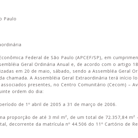
o Paulo
Inscrições pa
Alerta: golpistas usam
a Apcef
Fenae/Apcef 
WhatsApp e e-mail para
m saúde
aordinária
enviar falsas mensagens
sobre processos judiciais
a Econômica Federal de São Paulo (APCEF/SP), em cumprime
ssembléia Geral Ordinária Anual e, de acordo com o artigo 1
alizadas em 20 de maio, sábado, sendo a Assembléa Geral Or
a chamada. A Assembléia Geral Extraordinária terá início l
 associados presentes, no Centro Comunitário (Cecom) – A
guinte ordem do dia:
período de 1º abril de 2005 a 31 de março de 2006.
a proporção de até 3 mil m², de um total de 72.357,84 m² 
pital, decorrente da matrícula nº 44.506 do 11º Cartório de R