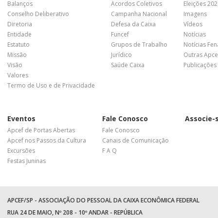
Balanços
Acordos Coletivos
Eleições 20
Conselho Deliberativo
Campanha Nacional
Imagens
Diretoria
Defesa da Caixa
Vídeos
Entidade
Funcef
Notícias
Estatuto
Grupos de Trabalho
Notícias Fe
Missão
Jurídico
Outras Apce
Visão
Saúde Caixa
Publicações
Valores
Termo de Uso e de Privacidade
Eventos
Fale Conosco
Associe-
Apcef de Portas Abertas
Fale Conosco
Apcef nos Passos da Cultura
Canais de Comunicação
Excursões
F A Q
Festas Juninas
APCEF/SP - ASSOCIAÇÃO DO PESSOAL DA CAIXA ECONÔMICA FEDERAL
RUA 24 DE MAIO, Nº 208 - 10º ANDAR - REPÚBLICA