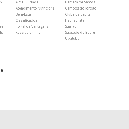
26
APCEF Cidadã
Barraca de Santos
Atendimento Nutricional
Campos do Jordão
Bem-Estar
Clube da capital
Classificados
Flat Paulista
nae
Portal de Vantagens
Suarão
fs
Reserva on-line
Subsede de Bauru
Ubatuba
se