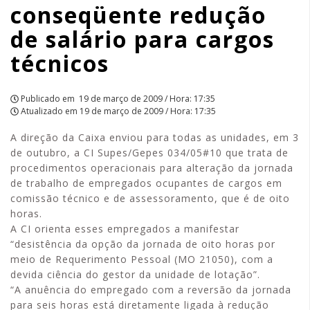
conseqüente redução
para
de salário para cargos
cargos
técnicos
técnicos
|
Publicado em
19 de março de 2009 / Hora: 17:35
Atualizado em
19 de março de 2009 / Hora: 17:35
APCEF/SP
A direção da Caixa enviou para todas as unidades, em 3
de outubro, a CI Supes/Gepes 034/05#10 que trata de
procedimentos operacionais para alteração da jornada
de trabalho de empregados ocupantes de cargos em
comissão técnico e de assessoramento, que é de oito
horas.
A CI orienta esses empregados a manifestar
“desistência da opção da jornada de oito horas por
meio de Requerimento Pessoal (MO 21050), com a
devida ciência do gestor da unidade de lotação”.
“A anuência do empregado com a reversão da jornada
para seis horas está diretamente ligada à redução