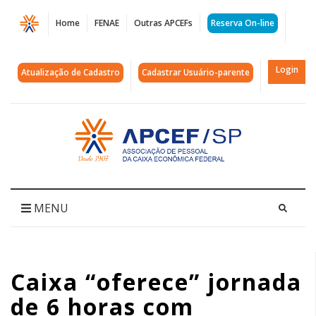
Página
Home
FENAE
Outras APCEFs
Reserva On-line
Caixa
“oferece”
Login
Atualização de Cadastro
Cadastrar Usuário-parente
jornada
de
Acessar
página
6
inicial
horas
com
MENU
conseqüente
redução
Caixa “oferece” jornada
de
de 6 horas com
salário