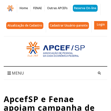
Página
Home
FENAE
Outras APCEFs
Reserva On-line
ApcefSP
e
Login
Atualização de Cadastro
Cadastrar Usuário-parente
Fenae
apoiam
Acessar
página
campanha
inicial
de
devolução
MENU
de
álbuns
ApcefSP e Fenae
de
apoiam campanha de
figurinha