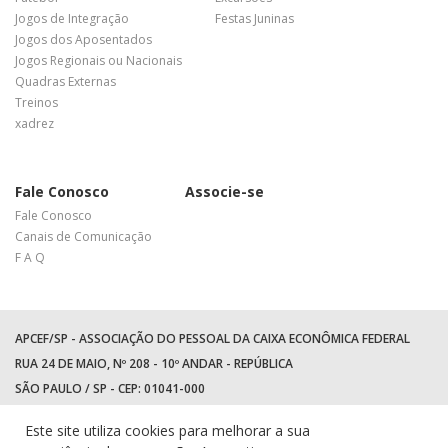
Jogos de Integração
Festas Juninas
Jogos dos Aposentados
Jogos Regionais ou Nacionais
Quadras Externas
Treinos
xadrez
Fale Conosco
Associe-se
Fale Conosco
Canais de Comunicação
F A Q
APCEF/SP - ASSOCIAÇÃO DO PESSOAL DA CAIXA ECONÔMICA FEDERAL
RUA 24 DE MAIO, Nº 208 - 10º ANDAR - REPÚBLICA
SÃO PAULO / SP - CEP: 01041-000
TEL: +55 (11) 3017-8300
Este site utiliza cookies para melhorar a sua
WhatsApp:
(11) 94597-5758