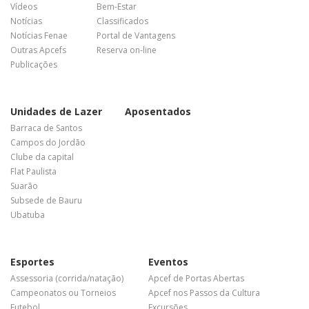
Vídeos
Bem-Estar
Notícias
Classificados
Notícias Fenae
Portal de Vantagens
Outras Apcefs
Reserva on-line
Publicações
Unidades de Lazer
Aposentados
Barraca de Santos
Campos do Jordão
Clube da capital
Flat Paulista
Suarão
Subsede de Bauru
Ubatuba
Esportes
Eventos
Assessoria (corrida/natação)
Apcef de Portas Abertas
Campeonatos ou Torneios
Apcef nos Passos da Cultura
Futebol
Excursões