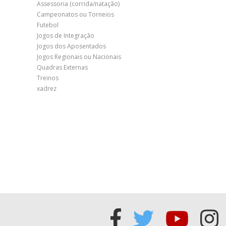
Assessoria (corrida/natação)
Campeonatos ou Torneios
Futebol
Jogos de Integração
Jogos dos Aposentados
Jogos Regionais ou Nacionais
Quadras Externas
Treinos
xadrez
Acessar
Acessar
Acess
Ac