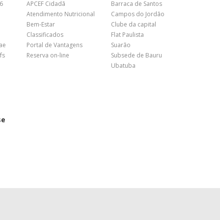
26
APCEF Cidadã
Barraca de Santos
Atendimento Nutricional
Campos do Jordão
Bem-Estar
Clube da capital
Classificados
Flat Paulista
nae
Portal de Vantagens
Suarão
fs
Reserva on-line
Subsede de Bauru
Ubatuba
se