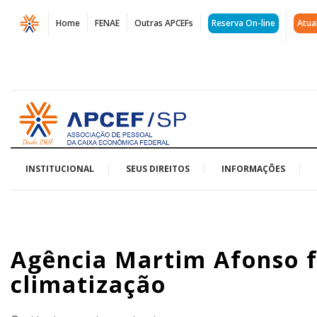
Página
Home
FENAE
Outras APCEFs
Reserva On-line
Atua
Agência
Martim
Afonso
Acessar
fecha
página
inicial
por
problemas
INSTITUCIONAL
SEUS DIREITOS
INFORMAÇÕES
de
climatização
Agência Martim Afonso f
|
climatização
APCEF/SP