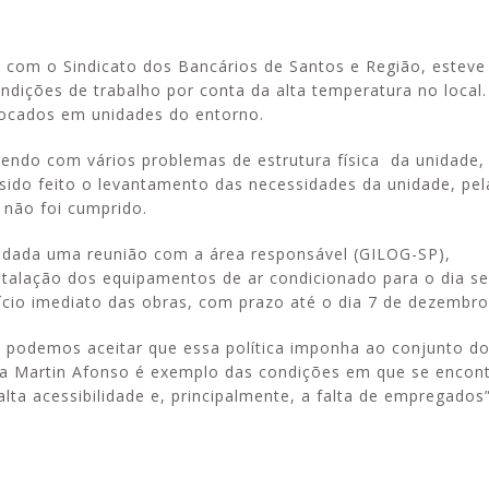
o com o Sindicato dos Bancários de Santos e Região, esteve
ndições de trabalho por conta da alta temperatura no local.
ocados em unidades do entorno.
Alerta: golpi
Aproveite a parceria da Apcef
WhatsApp e e
com o Sesi e invista em saúde
ndo com vários problemas de estrutura física da unidade,
enviar falsa
e momentos de lazer!
a sido feito o levantamento das necessidades da unidade, pe
sobre process
 não foi cumprido.
endada uma reunião com a área responsável (GILOG-SP),
stalação dos equipamentos de ar condicionado para o dia se
cio imediato das obras, com prazo até o dia 7 de dezembro
o podemos aceitar que essa política imponha ao conjunto d
ia Martin Afonso é exemplo das condições em que se encon
falta acessibilidade e, principalmente, a falta de empregados”