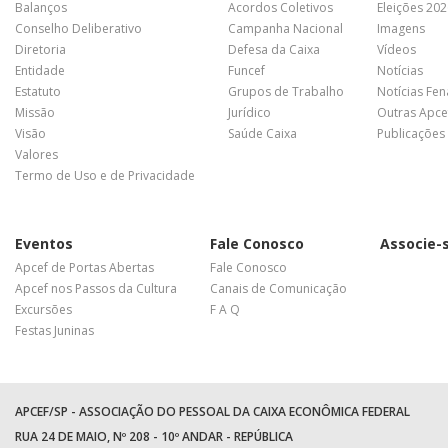
Balanços
Acordos Coletivos
Eleições 20
Conselho Deliberativo
Campanha Nacional
Imagens
Diretoria
Defesa da Caixa
Vídeos
Entidade
Funcef
Notícias
Estatuto
Grupos de Trabalho
Notícias Fe
Missão
Jurídico
Outras Apce
Visão
Saúde Caixa
Publicações
Valores
Termo de Uso e de Privacidade
Eventos
Fale Conosco
Associe-
Apcef de Portas Abertas
Fale Conosco
Apcef nos Passos da Cultura
Canais de Comunicação
Excursões
F A Q
Festas Juninas
APCEF/SP - ASSOCIAÇÃO DO PESSOAL DA CAIXA ECONÔMICA FEDERAL
RUA 24 DE MAIO, Nº 208 - 10º ANDAR - REPÚBLICA