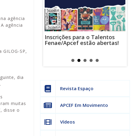
 na agência
 A agência
Inscrições para o Talentos
stas usam
Cha
Fenae/Apcef estão abertas!
-mail para
ind
s mensagens
man
la GILOG-SP,
os judiciais
can
guinte, dia
.
Revista Espaço
os
tram muitas
APCEF Em Movimento
, disse o
Vídeos