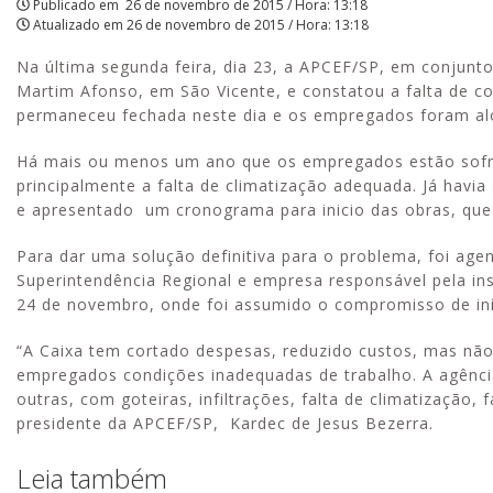
Publicado em
26 de novembro de 2015 / Hora: 13:18
Atualizado em
26 de novembro de 2015 / Hora: 13:18
Na última segunda feira, dia 23, a APCEF/SP, em conjunt
Martim Afonso, em São Vicente, e constatou a falta de co
permaneceu fechada neste dia e os empregados foram al
Há mais ou menos um ano que os empregados estão sofre
principalmente a falta de climatização adequada. Já havi
e apresentado um cronograma para inicio das obras, que
Para dar uma solução definitiva para o problema, foi ag
Superintendência Regional e empresa responsável pela in
24 de novembro, onde foi assumido o compromisso de iní
“A Caixa tem cortado despesas, reduzido custos, mas nã
empregados condições inadequadas de trabalho. A agênc
outras, com goteiras, infiltrações, falta de climatização, 
presidente da APCEF/SP, Kardec de Jesus Bezerra.
Leia também