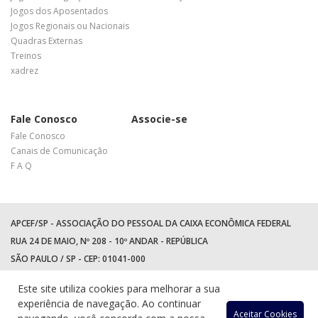
Jogos dos Aposentados
Jogos Regionais ou Nacionais
Quadras Externas
Treinos
xadrez
Fale Conosco
Associe-se
Fale Conosco
Canais de Comunicação
F A Q
APCEF/SP - ASSOCIAÇÃO DO PESSOAL DA CAIXA ECONÔMICA FEDERAL
RUA 24 DE MAIO, Nº 208 - 10º ANDAR - REPÚBLICA
SÃO PAULO / SP - CEP: 01041-000
TEL: +55 (11) 3017-8300
Este site utiliza cookies para melhorar a sua
WhatsApp:
(11) 94597-5758
experiência de navegação. Ao continuar
Aceitar Cookies