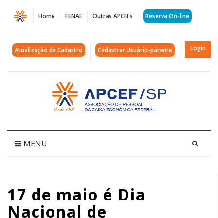
Página
Home
FENAE
Outras APCEFs
Reserva On-line
17
de
Login
Atualização de Cadastro
Cadastrar Usuário-parente
maio
é
Acessar
página
Dia
inicial
Nacional
de
MENU
Mobilização
|
17 de maio é Dia
APCEF/SP
Nacional de