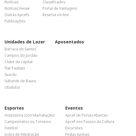
Notícias
Classificados
Notícias Fenae
Portal de Vantagens
Outras Apcefs
Reserva on-line
Publicações
Unidades de Lazer
Aposentados
Barraca de Santos
Campos do Jordão
Clube da capital
Flat Paulista
Suarão
Subsede de Bauru
Ubatuba
Esportes
Eventos
Assessoria (corrida/natação)
Apcef de Portas Abertas
Campeonatos ou Torneios
Apcef nos Passos da Cultura
Futebol
Excursões
Jogos de Integração
Festas Juninas