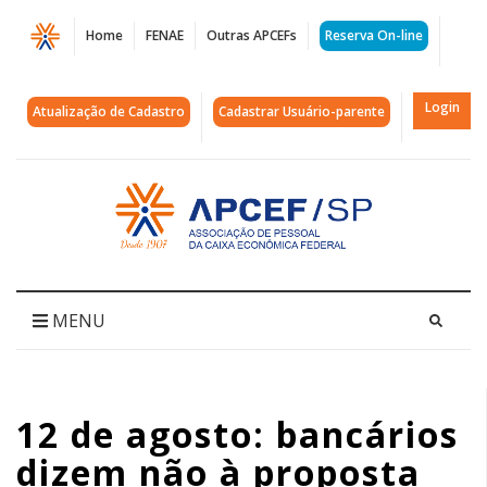
Página
Home
FENAE
Outras APCEFs
Reserva On-line
12
de
Login
Atualização de Cadastro
Cadastrar Usuário-parente
agosto:
bancários
Acessar
página
dizem
inicial
não
à
MENU
proposta
da
12 de agosto: bancários
Fenaban
dizem não à proposta
|