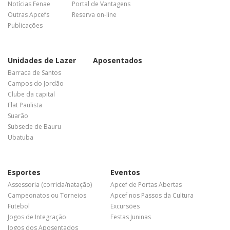
Notícias Fenae
Portal de Vantagens
Outras Apcefs
Reserva on-line
Publicações
Unidades de Lazer
Aposentados
Barraca de Santos
Campos do Jordão
Clube da capital
Flat Paulista
Suarão
Subsede de Bauru
Ubatuba
Esportes
Eventos
Assessoria (corrida/natação)
Apcef de Portas Abertas
Campeonatos ou Torneios
Apcef nos Passos da Cultura
Futebol
Excursões
Jogos de Integração
Festas Juninas
Jogos dos Aposentados