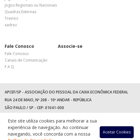
Jogos Regionais ou Nacionais
Quadras Externas
Treinos
xadrez
Fale Conosco
Associe-se
Fale Conosco
Canais de Comunicação
F A Q
APCEF/SP - ASSOCIAÇÃO DO PESSOAL DA CAIXA ECONÔMICA FEDERAL
RUA 24 DE MAIO, Nº 208 - 10º ANDAR - REPÚBLICA
SÃO PAULO / SP - CEP: 01041-000
TEL: +55 (11) 3017-8300
Este site utiliza cookies para melhorar a sua
WhatsApp:
(11) 94597-5758
experiência de navegação. Ao continuar
Acessar
Acessar
Acess
Ac
Aceitar Cookies
navegando, você concorda com a nossa