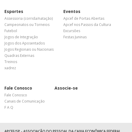
Esportes
Eventos
Assessoria (corrida/natação)
Apcef de Portas Abertas
Campeonatos ou Torneios
Apcef nos Passos da Cultura
Futebol
Excursões
Jogos de Integração
Festas Juninas
Jogos dos Aposentados
Jogos Regionais ou Nacionais
Quadras Externas
Treinos
xadrez
Fale Conosco
Associe-se
Fale Conosco
Canais de Comunicação
F A Q
APCEF/SP - ASSOCIAÇÃO DO PESSOAL DA CAIXA ECONÔMICA FEDERAL