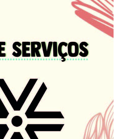
Esporte em movimento:
Alerta: golpi
confira os treinos esportivos
WhatsApp e e
oferecidos pela Apcef/SP
enviar falsa
sobre process