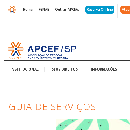
Página
Home
FENAE
Outras APCEFs
Reserva On-line
Atua
Guia
de
serviços
Acessar
|
página
inicial
APCEF/SP
INSTITUCIONAL
SEUS DIREITOS
INFORMAÇÕES
GUIA DE SERVIÇOS