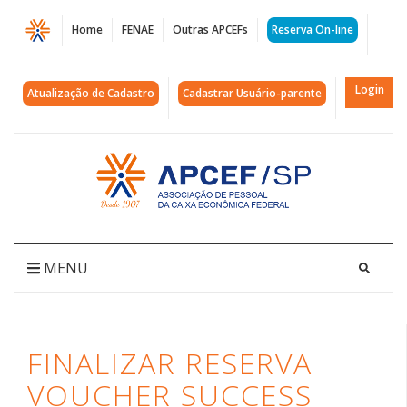
Página
Home
FENAE
Outras APCEFs
Reserva On-line
Finalizar
Reserva
Login
Atualização de Cadastro
Cadastrar Usuário-parente
Voucher
Success
Acessar
página
|
inicial
APCEF/SP
MENU
FINALIZAR RESERVA
VOUCHER SUCCESS