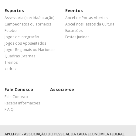
Esportes
Eventos
Assessoria (corrida/natação)
Apcef de Portas Abertas
Campeonatos ou Torneios
Apcef nos Passos da Cultura
Futebol
Excursões
Jogos de Integração
Festas Juninas
Jogos dos Aposentados
Jogos Regionais ou Nacionais
Quadras Externas
Treinos
xadrez
Fale Conosco
Associe-se
Fale Conosco
Receba informações
F A Q
APCEF/SP - ASSOCIAÇÃO DO PESSOAL DA CAIXA ECONÔMICA FEDERAL