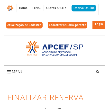
Página
Home
FENAE
Outras APCEFs
Reserva On-line
Finalizar
Reserva
Login
Atualização de Cadastro
Cadastrar Usuário-parente
|
APCEF/SP
Acessar
página
inicial
MENU
FINALIZAR RESERVA