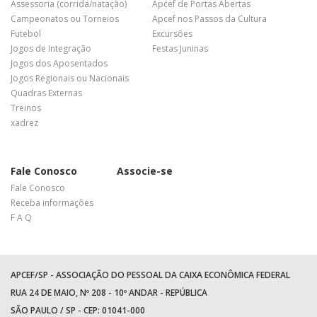
Assessoria (corrida/natação)
Apcef de Portas Abertas
Campeonatos ou Torneios
Apcef nos Passos da Cultura
Futebol
Excursões
Jogos de Integração
Festas Juninas
Jogos dos Aposentados
Jogos Regionais ou Nacionais
Quadras Externas
Treinos
xadrez
Fale Conosco
Associe-se
Fale Conosco
Receba informações
F A Q
APCEF/SP - ASSOCIAÇÃO DO PESSOAL DA CAIXA ECONÔMICA FEDERAL
RUA 24 DE MAIO, Nº 208 - 10º ANDAR - REPÚBLICA
SÃO PAULO / SP - CEP: 01041-000