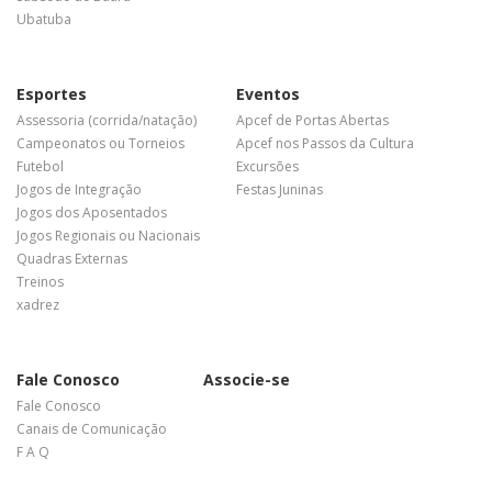
Ubatuba
Esportes
Eventos
Assessoria (corrida/natação)
Apcef de Portas Abertas
Campeonatos ou Torneios
Apcef nos Passos da Cultura
Futebol
Excursões
Jogos de Integração
Festas Juninas
Jogos dos Aposentados
Jogos Regionais ou Nacionais
Quadras Externas
Treinos
xadrez
Fale Conosco
Associe-se
Fale Conosco
Canais de Comunicação
F A Q