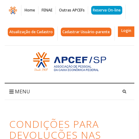
Página
Home
FENAE
Outras APCEFs
Reserva On-line
Condições
para
Login
Atualização de Cadastro
Cadastrar Usuário-parente
devoluções
nas
Acessar
página
Colônias
inicial
|
APCEF/SP
MENU
CONDIÇÕES PARA
DEVOLUÇÕES NAS