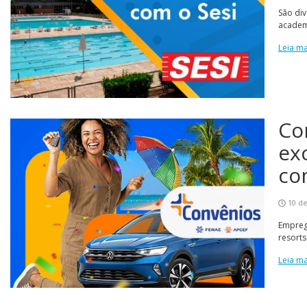
São div
academ
Leia ma
Co
ex
co
10 de
Empreg
resort
Leia ma