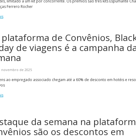
tes, limitado a um kit por concorrente. Os prêmios são três kits Espumante C
ças Ferrero Rocher
is
 plataforma de Convênios, Blac
iday de viagens é a campanha d
mana
e novembro de 2025
ens ao empregado associado chegam até a 60% de desconto em hotéis e reso
vos
is
staque da semana na plataform
nvênios são os descontos em