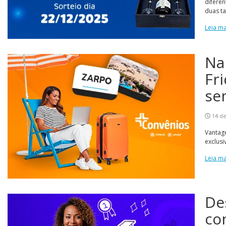
diferen
duas ta
Leia ma
Na
Fr
se
14 d
Vantag
exclusi
Leia ma
De
co