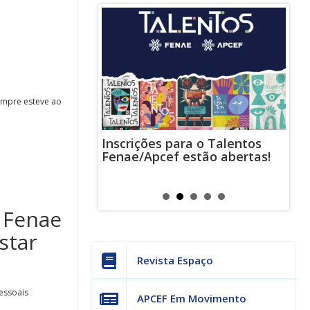
empre esteve ao
Inscrições para o Talentos
stas usam
Cha
Fenae/Apcef estão abertas!
-mail para
ind
s mensagens
man
os judiciais
can
 Fenae
star
Revista Espaço
essoais
APCEF Em Movimento