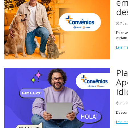
em
de
7 de 
Entre a
variam 
Leia ma
Pl
Ap
id
20 d
Descont
Leia ma