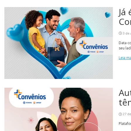
Já
Co
3 de 
Data c
seu la
Leia ma
Au
tê
27 de
Platafo