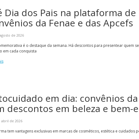
 é Dia dos Pais na plataforma de
nvênios da Fenae e das Apcefs
agosto de 2026
omemorativa é o destaque da semana. Há descontos para presentear quem s
do em cada conquista
is
Alerta: golpi
Aproveite a parceria da Apcef
WhatsApp e e
com o Sesi e invista em saúde
enviar falsa
e momentos de lazer!
sobre process
tocuidado em dia: convênios da
m descontos em beleza e bem-e
 abril de 2026
rma tem vantagens exclusivas em marcas de cosméticos, estética e cuidados p