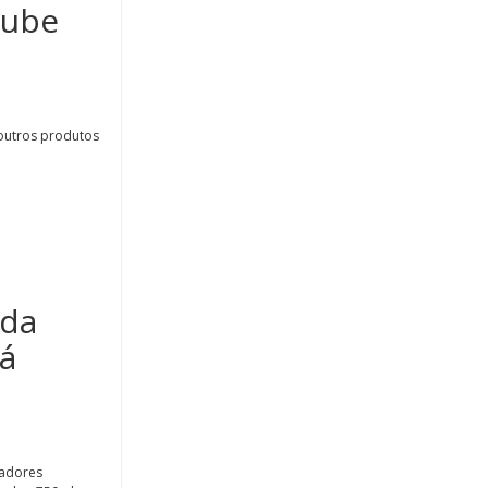
lube
outros produtos
 da
á
hadores