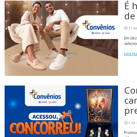
É 
de
11 d
Em dez
seleci
Leia ma
Co
ca
pr
2 de
Promoçã