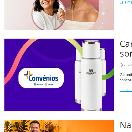
Leia ma
Ca
sor
23 de
Garant
concorr
Leia ma
Na