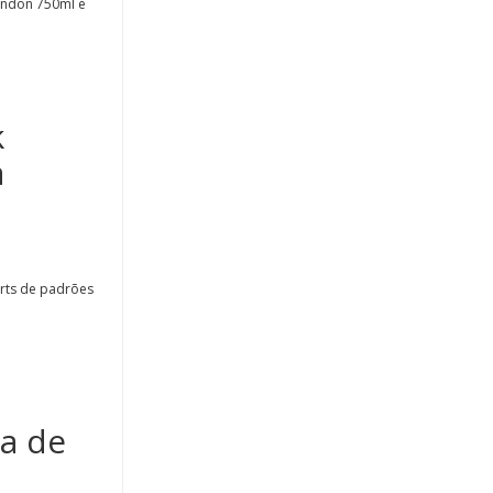
handon 750ml e
k
a
rts de padrões
a de