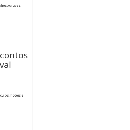
liesportivas,
scontos
val
ulos, hotéis e