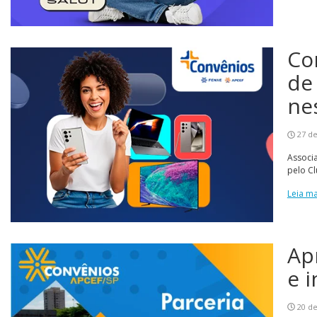
Co
de
ne
27 de
Associ
pelo C
Leia ma
Ap
e 
20 de