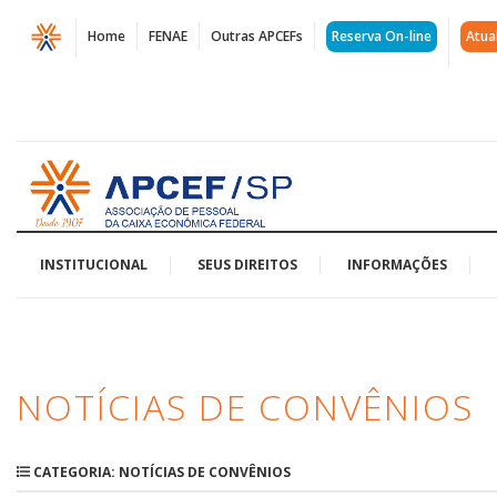
Página
Home
FENAE
Outras APCEFs
Reserva On-line
Atua
Arquivos
Notícias
de
Acessar
Convênios
página
inicial
|
APCEF/SP
INSTITUCIONAL
SEUS DIREITOS
INFORMAÇÕES
NOTÍCIAS DE CONVÊNIOS
CATEGORIA: NOTÍCIAS DE CONVÊNIOS