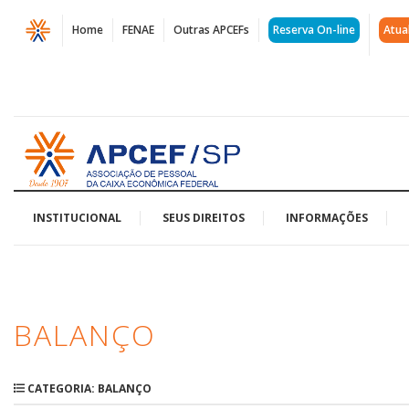
Página
Home
FENAE
Outras APCEFs
Reserva On-line
Atua
Arquivos
balanço
|
Acessar
APCEF/SP
página
inicial
INSTITUCIONAL
SEUS DIREITOS
INFORMAÇÕES
BALANÇO
CATEGORIA: BALANÇO