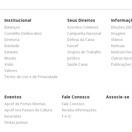
Institucional
Seus Direitos
Informaç
Balanços
Acordos Coletivos
Eleições 20
Conselho Deliberativo
Campanha Nacional
Imagens
Diretoria
Defesa da Caixa
Vídeos
Entidade
Funcef
Notícias
Estatuto
Grupos de Trabalho
Notícias Fe
Missão
Jurídico
Outras Apce
Visão
Saúde Caixa
Publicações
Valores
Termo de Uso e de Privacidade
Eventos
Fale Conosco
Associe-se
Apcef de Portas Abertas
Fale Conosco
Apcef nos Passos da Cultura
Receba informações
Excursões
F A Q
Festas Juninas