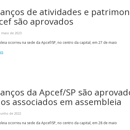
lanços de atividades e patrimon
cef são aprovados
e maio de 2023
eia ocorreu na sede da Apcef/SP, no centro da capital, em 27 de maio
is
Esporte em movimento:
Alerta: golpi
confira os treinos esportivos
WhatsApp e e
oferecidos pela Apcef/SP
enviar falsa
sobre process
lanços da Apcef/SP são aprovad
los associados em assembleia
junho de 2022
eia ocorreu na sede da Apcef/SP, no centro da capital, em 28 de maio