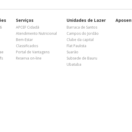
ões
Serviços
Unidades de Lazer
Aposen
26
APCEF Cidadã
Barraca de Santos
Atendimento Nutricional
Campos do Jordão
Bem-Estar
Clube da capital
Classificados
Flat Paulista
nae
Portal de Vantagens
Suarão
fs
Reserva on-line
Subsede de Bauru
Ubatuba