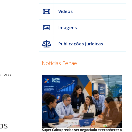
Vídeos
Imagens
Publicações Jurídicas
Notícias Fenae
8 horas
os
Super Caixa precisa ser negociado e reconhecer o