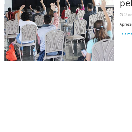
pe
22 de
Aprese
Leia ma