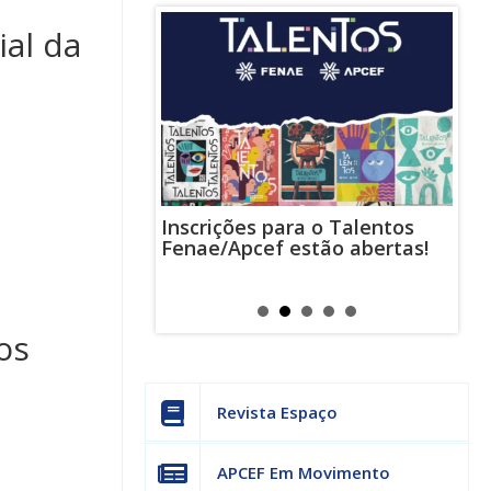
ial da
Inscrições para o Talentos
stas usam
Cha
Fenae/Apcef estão abertas!
-mail para
ind
s mensagens
man
os judiciais
can
os
Revista Espaço
APCEF Em Movimento