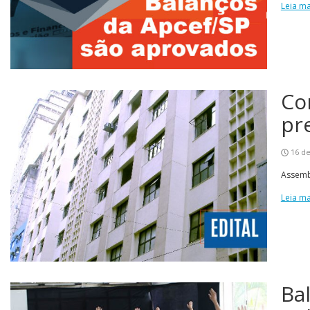
Leia ma
Co
pr
16 d
Assembl
Leia ma
Ba