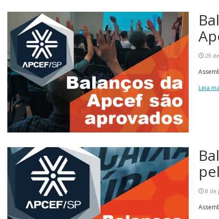
Ba
Ap
29 d
Assembl
Leia ma
Ba
pe
8 de 
Assembl