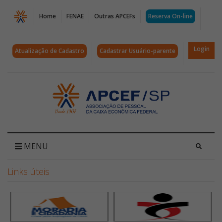
Página
Home
FENAE
Outras APCEFs
Reserva On-line
Pesquisa
Reserva
Login
Atualização de Cadastro
Cadastrar Usuário-parente
Confirmação
|
Acessar
página
APCEF/SP
inicial
MENU
Links úteis