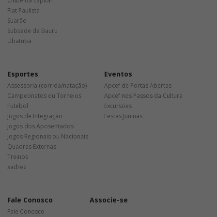
Clube da capital
Flat Paulista
Suarão
Subsede de Bauru
Ubatuba
Esportes
Eventos
Assessoria (corrida/natação)
Apcef de Portas Abertas
Campeonatos ou Torneios
Apcef nos Passos da Cultura
Futebol
Excursões
Jogos de Integração
Festas Juninas
Jogos dos Aposentados
Jogos Regionais ou Nacionais
Quadras Externas
Treinos
xadrez
Fale Conosco
Associe-se
Fale Conosco