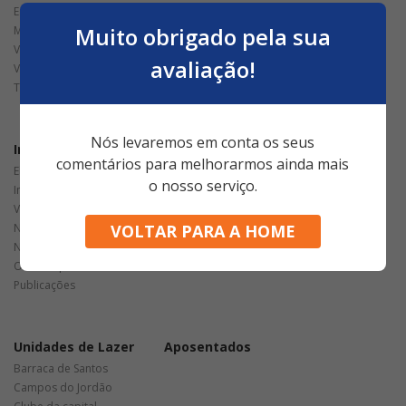
Estatuto
Grupos de Trabalho
Muito obrigado pela sua
Missão
Jurídico
Visão
Saúde Caixa
avaliação!
Valores
Termo de Uso e de Privacidade
Nós levaremos em conta os seus
Informações
Serviços
comentários para melhorarmos ainda mais
Eleições 2026
APCEF Cidadã
o nosso serviço.
Imagens
Atendimento Nutricional
Vídeos
Bem-Estar
Notícias
VOLTAR PARA A HOME
Classificados
Notícias Fenae
Portal de Vantagens
Outras Apcefs
Reserva on-line
Publicações
Unidades de Lazer
Aposentados
Barraca de Santos
Campos do Jordão