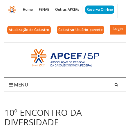
Página
Home
FENAE
Outras APCEFs
Reserva On-line
10º
ENCONTRO
Login
Atualização de Cadastro
Cadastrar Usuário-parente
DA
DIVERSIDADE
Acessar
página
|
inicial
APCEF/SP
MENU
10º ENCONTRO DA
DIVERSIDADE