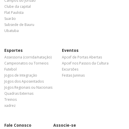
Campos do Jordão
Clube da capital
Flat Paulista
Suarão
Subsede de Bauru
Ubatuba
Esportes
Eventos
Assessoria (corrida/natação)
Apcef de Portas Abertas
Campeonatos ou Torneios
Apcef nos Passos da Cultura
Futebol
Excursões
Jogos de Integração
Festas Juninas
Jogos dos Aposentados
Jogos Regionais ou Nacionais
Quadras Externas
Treinos
xadrez
Fale Conosco
Associe-se