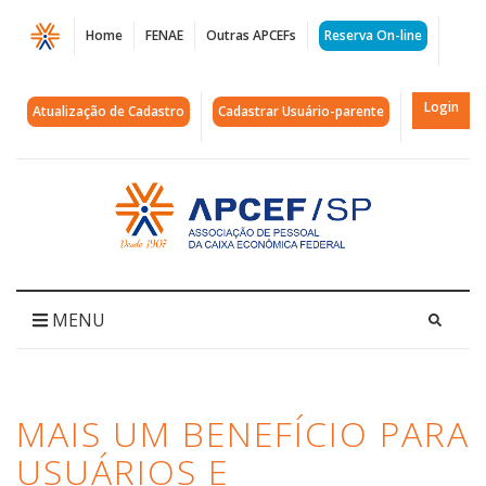
Página
Home
FENAE
Outras APCEFs
Reserva On-line
Mais
um
Login
Atualização de Cadastro
Cadastrar Usuário-parente
benefício
para
Acessar
página
usuários
inicial
e
contribuintes
MENU
|
APCEF/SP
MAIS UM BENEFÍCIO PARA
USUÁRIOS E