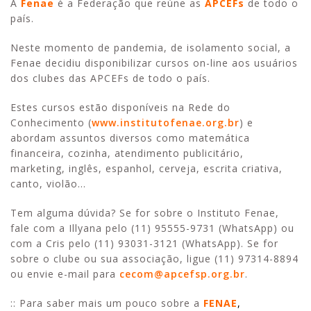
A
Fenae
é a Federação que reúne as
APCEFs
de todo o
país.
Neste momento de pandemia, de isolamento social, a
Fenae decidiu disponibilizar cursos on-line aos usuários
dos clubes das APCEFs de todo o país.
Estes cursos estão disponíveis na Rede do
Conhecimento (
www.institutofenae.org.br
) e
abordam assuntos diversos como matemática
financeira, cozinha, atendimento publicitário,
marketing, inglês, espanhol, cerveja, escrita criativa,
canto, violão…
Tem alguma dúvida? Se for sobre o Instituto Fenae,
fale com a Illyana pelo (11) 95555-9731 (WhatsApp) ou
com a Cris pelo (11) 93031-3121 (WhatsApp). Se for
sobre o clube ou sua associação, ligue (11) 97314-8894
ou envie e-mail para
cecom@apcefsp.org.br
.
:: Para saber mais um pouco sobre a
FENAE
,