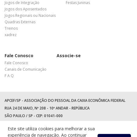
Jogos de Integração
Festas Juninas
Jogos dos Aposentados
Jogos Regionais ou Nacionais
Quadras Externas
Treinos
xadrez
Fale Conosco
Associe-se
Fale Conosco
Canais de Comunicação
F A Q
APCEF/SP - ASSOCIAÇÃO DO PESSOAL DA CAIXA ECONÔMICA FEDERAL
RUA 24 DE MAIO, Nº 208 - 10º ANDAR - REPÚBLICA
SÃO PAULO / SP - CEP: 01041-000
TEL: +55 (11) 3017-8300
Este site utiliza cookies para melhorar a sua
WhatsApp:
(11) 94597-5758
experiência de navegação. Ao continuar