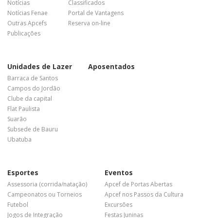
Notícias
Classificados
Notícias Fenae
Portal de Vantagens
Outras Apcefs
Reserva on-line
Publicações
Unidades de Lazer
Aposentados
Barraca de Santos
Campos do Jordão
Clube da capital
Flat Paulista
Suarão
Subsede de Bauru
Ubatuba
Esportes
Eventos
Assessoria (corrida/natação)
Apcef de Portas Abertas
Campeonatos ou Torneios
Apcef nos Passos da Cultura
Futebol
Excursões
Jogos de Integração
Festas Juninas