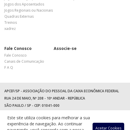
Jogos dos Aposentados
Jogos Regionais ou Nacionais
Quadras Externas
Treinos
xadrez
Fale Conosco
Associe-se
Fale Conosco
Canais de Comunicação
F A Q
APCEF/SP - ASSOCIAÇÃO DO PESSOAL DA CAIXA ECONÔMICA FEDERAL
RUA 24 DE MAIO, Nº 208 - 10º ANDAR - REPÚBLICA
SÃO PAULO / SP - CEP: 01041-000
TEL: +55 (11) 3017-8300
Este site utiliza cookies para melhorar a sua
WhatsApp:
(11) 94597-5758
experiência de navegação. Ao continuar
Aceitar Cookies
navegando, você concorda com a nossa