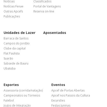
Notícias
Classificados
Notícias Fenae
Portal de Vantagens
Outras Apcefs
Reserva on-line
Publicações
Unidades de Lazer
Aposentados
Barraca de Santos
Campos do Jordão
Clube da capital
Flat Paulista
Suarão
Subsede de Bauru
Ubatuba
Esportes
Eventos
Assessoria (corrida/natação)
Apcef de Portas Abertas
Campeonatos ou Torneios
Apcef nos Passos da Cultura
Futebol
Excursões
Jogos de Integração
Festas Juninas