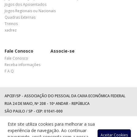
Jogos dos Aposentados
Jogos Regionais ou Nacionais
Quadras Externas
Treinos
xadrez
Fale Conosco
Associe-se
Fale Conosco
Receba informações
F A Q
APCEF/SP - ASSOCIAÇÃO DO PESSOAL DA CAIXA ECONÔMICA FEDERAL
RUA 24 DE MAIO, Nº 208 - 10º ANDAR - REPÚBLICA
SÃO PAULO / SP - CEP: 01041-000
TEL: +55 (11) 3017-8300
Este site utiliza cookies para melhorar a sua
WhatsApp:
(11) 94597-5758
experiência de navegação. Ao continuar
Aceitar Cookies
navegando, você concorda com a nossa