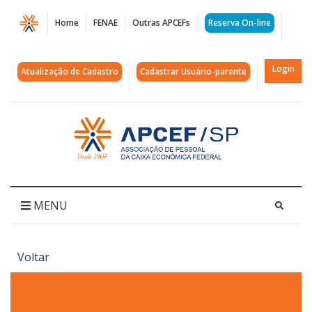
Página
Home
FENAE
Outras APCEFs
Reserva On-line
REPASSE
-
Login
Atualização de Cadastro
Cadastrar Usuário-parente
BEBIDAS
-
Acessar
página
FEIJOADA
inicial
SOLIDARIA
|
MENU
APCEF/SP
Voltar