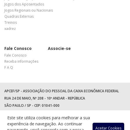
Jogos dos Aposentados
Jogos Regionais ou Nacionais
Quadras Externas
Treinos
xadrez
Fale Conosco
Associe-se
Fale Conosco
Receba informações
F A Q
APCEF/SP - ASSOCIAÇÃO DO PESSOAL DA CAIXA ECONÔMICA FEDERAL
RUA 24 DE MAIO, Nº 208 - 10º ANDAR - REPÚBLICA
SÃO PAULO / SP - CEP: 01041-000
TEL: +55 (11) 3017-8300
Este site utiliza cookies para melhorar a sua
WhatsApp:
(11) 94597-5758
experiência de navegação. Ao continuar
Aceitar Cookies
navegando, você concorda com a nossa