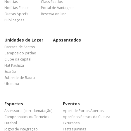
Notícias
Classificados
Notícias Fenae
Portal de Vantagens
Outras Apcefs
Reserva on-line
Publicações
Unidades de Lazer
Aposentados
Barraca de Santos
Campos do Jordão
Clube da capital
Flat Paulista
Suarão
Subsede de Bauru
Ubatuba
Esportes
Eventos
Assessoria (corrida/natação)
Apcef de Portas Abertas
Campeonatos ou Torneios
Apcef nos Passos da Cultura
Futebol
Excursões
Jogos de Integração
Festas Juninas