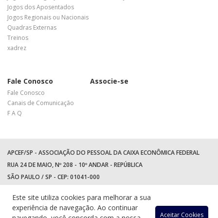
Jogos dos Aposentados
Jogos Regionais ou Nacionais
Quadras Externas
Treinos
xadrez
Fale Conosco
Associe-se
Fale Conosco
Canais de Comunicação
F A Q
APCEF/SP - ASSOCIAÇÃO DO PESSOAL DA CAIXA ECONÔMICA FEDERAL
RUA 24 DE MAIO, Nº 208 - 10º ANDAR - REPÚBLICA
SÃO PAULO / SP - CEP: 01041-000
TEL: +55 (11) 3017-8300
Este site utiliza cookies para melhorar a sua
WhatsApp:
(11) 94597-5758
experiência de navegação. Ao continuar
Aceitar Cookies
navegando, você concorda com a nossa