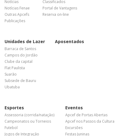
Notícias
Classificados
Notícias Fenae
Portal de Vantagens
Outras Apcefs
Reserva on-line
Publicações
Unidades de Lazer
Aposentados
Barraca de Santos
Campos do Jordão
Clube da capital
Flat Paulista
Suarão
Subsede de Bauru
Ubatuba
Esportes
Eventos
Assessoria (corrida/natação)
Apcef de Portas Abertas
Campeonatos ou Torneios
Apcef nos Passos da Cultura
Futebol
Excursões
Jogos de Integração
Festas Juninas