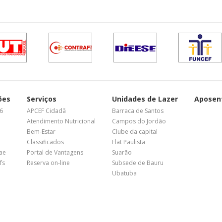
ões
Serviços
Unidades de Lazer
Aposen
26
APCEF Cidadã
Barraca de Santos
Atendimento Nutricional
Campos do Jordão
Bem-Estar
Clube da capital
Classificados
Flat Paulista
nae
Portal de Vantagens
Suarão
fs
Reserva on-line
Subsede de Bauru
Ubatuba