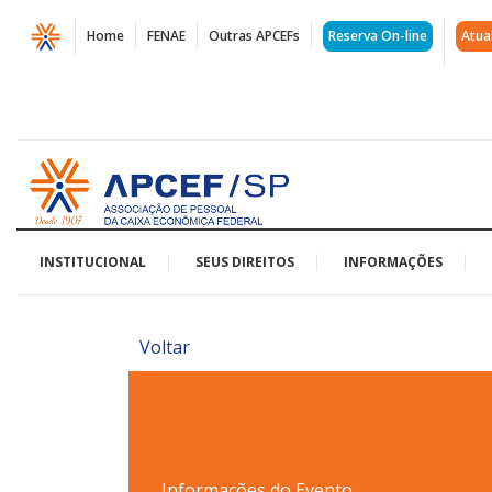
Página
Home
FENAE
Outras APCEFs
Reserva On-line
Atua
CINEMA
DRIVE-
IN
Acessar
|
página
inicial
APCEF/SP
INSTITUCIONAL
SEUS DIREITOS
INFORMAÇÕES
Voltar
Informações do Evento