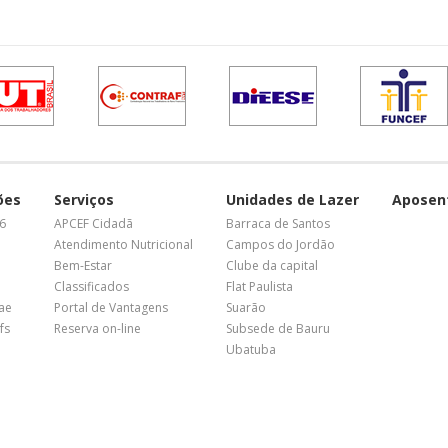
ões
Serviços
Unidades de Lazer
Aposen
26
APCEF Cidadã
Barraca de Santos
Atendimento Nutricional
Campos do Jordão
Bem-Estar
Clube da capital
Classificados
Flat Paulista
nae
Portal de Vantagens
Suarão
fs
Reserva on-line
Subsede de Bauru
Ubatuba