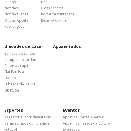
Vídeos
Bem-Estar
Notícias
Classificados
Notícias Fenae
Portal de Vantagens
Outras Apcefs
Reserva on-line
Publicações
Unidades de Lazer
Aposentados
Barraca de Santos
Campos do Jordão
Clube da capital
Flat Paulista
Suarão
Subsede de Bauru
Ubatuba
Esportes
Eventos
Assessoria (corrida/natação)
Apcef de Portas Abertas
Campeonatos ou Torneios
Apcef nos Passos da Cultura
Futebol
Excursões