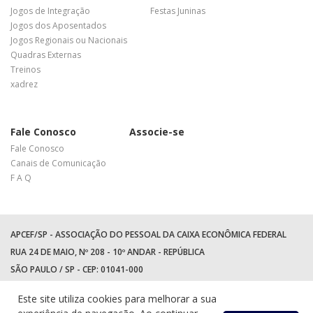
Jogos de Integração
Festas Juninas
Jogos dos Aposentados
Jogos Regionais ou Nacionais
Quadras Externas
Treinos
xadrez
Fale Conosco
Associe-se
Fale Conosco
Canais de Comunicação
F A Q
APCEF/SP - ASSOCIAÇÃO DO PESSOAL DA CAIXA ECONÔMICA FEDERAL
RUA 24 DE MAIO, Nº 208 - 10º ANDAR - REPÚBLICA
SÃO PAULO / SP - CEP: 01041-000
TEL: +55 (11) 3017-8300
Este site utiliza cookies para melhorar a sua
WhatsApp:
(11) 94597-5758