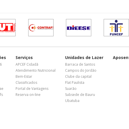
ões
Serviços
Unidades de Lazer
Aposen
26
APCEF Cidadã
Barraca de Santos
Atendimento Nutricional
Campos do Jordão
Bem-Estar
Clube da capital
Classificados
Flat Paulista
nae
Portal de Vantagens
Suarão
fs
Reserva on-line
Subsede de Bauru
Ubatuba