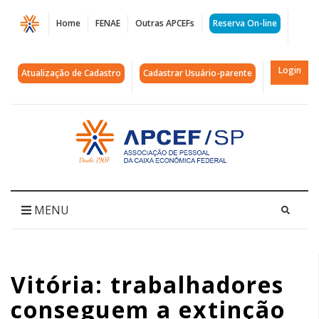
Página
Home
FENAE
Outras APCEFs
Reserva On-line
Vitória:
trabalhadores
Login
Atualização de Cadastro
Cadastrar Usuário-parente
conseguem
a
Acessar
página
extinção
inicial
da
OS
MENU
606
|
Vitória: trabalhadores
APCEF/SP
conseguem a extinção