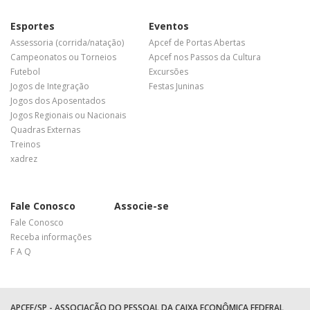
Esportes
Eventos
Assessoria (corrida/natação)
Apcef de Portas Abertas
Campeonatos ou Torneios
Apcef nos Passos da Cultura
Futebol
Excursões
Jogos de Integração
Festas Juninas
Jogos dos Aposentados
Jogos Regionais ou Nacionais
Quadras Externas
Treinos
xadrez
Fale Conosco
Associe-se
Fale Conosco
Receba informações
F A Q
APCEF/SP - ASSOCIAÇÃO DO PESSOAL DA CAIXA ECONÔMICA FEDERAL