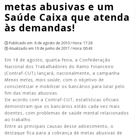
metas abusivas e um
abusivas
Saúde Caixa que atenda
e
às demandas!
um
Saúde
Publicado em
6 de agosto de 2010 / Hora: 17:26
Atualizado em
10 de junho de 2017 / Hora: 00:43
Caixa
Em 18 de agosto, quarta-feira, a Confederação
que
Nacional dos Trabalhadores do Ramo Financeiro
(Contraf-CUT) lançará, nacionalmente, a campanha
atenda
Menos metas, mais saúde
, com o objetivo de
conscientizar e mobilizar os bancários para lutar pelo
às
fim das metas abusivas.
De acordo com a Contraf-CUT, estatísticas oficiais
demandas!
demonstram que os bancários estão cada vez mais
|
doentes, com problemas de saúde mental relacionados
ao trabalho.
APCEF/SP
Entre as principais causas desse adoecimento, o
destaque fica para a cobrança de metas abusivas de