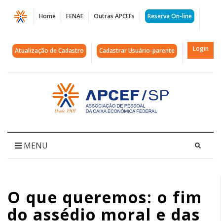
Página
Home
FENAE
Outras APCEFs
Reserva On-line
O
que
Login
Atualização de Cadastro
Cadastrar Usuário-parente
queremos:
o
Acessar
página
fim
inicial
do
assédio
MENU
moral
e
O que queremos: o fim
das
do assédio moral e das
metas