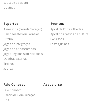
Subsede de Bauru
Ubatuba
Esportes
Eventos
Assessoria (corrida/natação)
Apcef de Portas Abertas
Campeonatos ou Torneios
Apcef nos Passos da Cultura
Futebol
Excursões
Jogos de Integração
Festas Juninas
Jogos dos Aposentados
Jogos Regionais ou Nacionais
Quadras Externas
Treinos
xadrez
Fale Conosco
Associe-se
Fale Conosco
Canais de Comunicação
F A Q