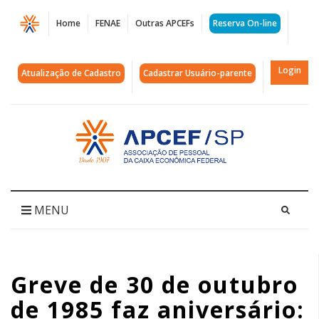
Página
Home
FENAE
Outras APCEFs
Reserva On-line
Greve
de
Login
Atualização de Cadastro
Cadastrar Usuário-parente
30
de
Acessar
página
outubro
inicial
de
1985
MENU
faz
aniversário:
Greve de 30 de outubro
19
de 1985 faz aniversário:
anos