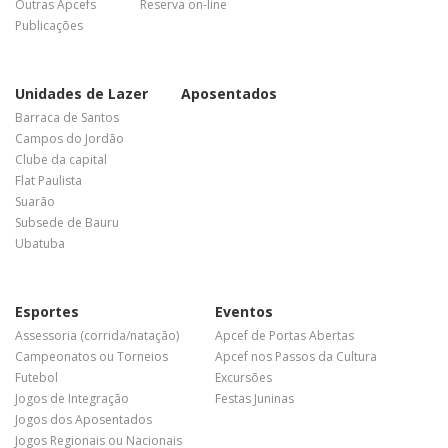
Outras Apcefs
Reserva on-line
Publicações
Unidades de Lazer
Aposentados
Barraca de Santos
Campos do Jordão
Clube da capital
Flat Paulista
Suarão
Subsede de Bauru
Ubatuba
Esportes
Eventos
Assessoria (corrida/natação)
Apcef de Portas Abertas
Campeonatos ou Torneios
Apcef nos Passos da Cultura
Futebol
Excursões
Jogos de Integração
Festas Juninas
Jogos dos Aposentados
Jogos Regionais ou Nacionais