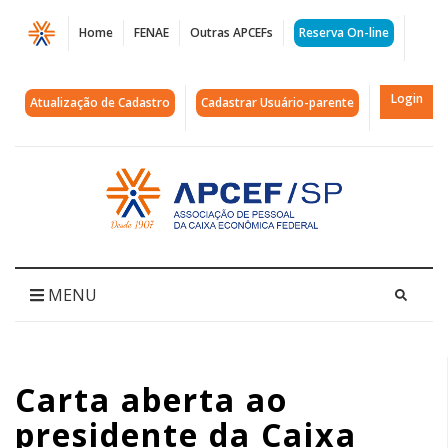
Página
Home
FENAE
Outras APCEFs
Reserva On-line
Carta
aberta
Login
Atualização de Cadastro
Cadastrar Usuário-parente
ao
presidente
Acessar
página
da
inicial
Caixa
Econômica
MENU
Federal,
Jorge
Carta aberta ao
Eduardo
presidente da Caixa
Levi