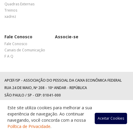
Quadras Externas
Treinos
xadrez
Fale Conosco
Associe-se
Fale Conosco
Canais de Comunicação
F A Q
APCEF/SP - ASSOCIAÇÃO DO PESSOAL DA CAIXA ECONÔMICA FEDERAL
RUA 24 DE MAIO, Nº 208 - 10º ANDAR - REPÚBLICA
SÃO PAULO / SP - CEP: 01041-000
TEL: +55 (11) 3017-8300
Este site utiliza cookies para melhorar a sua
WhatsApp:
(11) 94597-5758
experiência de navegação. Ao continuar
Acessar
Acessar
Acess
Ac
Aceitar Cookies
navegando, você concorda com a nossa
Política de Privacidade
.