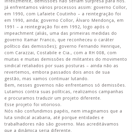
Infelizmente, demissões não seriam surpresa para nós.
Já enfrentamos vários processos assim: governo Collor,
em 1990, com Lafaiete Coutinho – a reintegração foi
em 1990, ainda; governo Collor, Álvaro Mendonça, em
1991 – a reintegração foi em 1992, logo após o
impeachment (aliás, uma das primeiras medidas do
governo Itamar Franco, que reconheceu o caráter
político das demissões); governo Fernando Henrique,
com Carazzai, Costabile e Cia., com a RH 008, com
muitas e muitas demissões de militantes do movimento
sindical retaliados por suas posturas – ainda não as
revertemos, embora passados dois anos de sua
gestão, mas vamos continuar lutando.
Bem, nesses governos não enfrentamos só demissões.
Lutamos contra suas políticas, realizamos campanhas
e procuramos traduzir um projeto diferente.
Esse projeto foi vitorioso.
Nós não confundimos papéis, nem imaginamos que a
luta sindical acabaria, até porque entidades e
trabalhadores não são governo. Mas acreditávamos
que a dinâmica seria diferente.