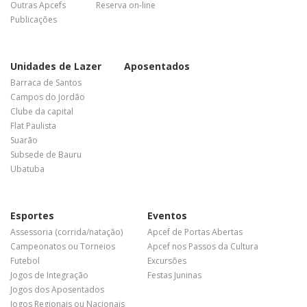
Outras Apcefs
Reserva on-line
Publicações
Unidades de Lazer
Aposentados
Barraca de Santos
Campos do Jordão
Clube da capital
Flat Paulista
Suarão
Subsede de Bauru
Ubatuba
Esportes
Eventos
Assessoria (corrida/natação)
Apcef de Portas Abertas
Campeonatos ou Torneios
Apcef nos Passos da Cultura
Futebol
Excursões
Jogos de Integração
Festas Juninas
Jogos dos Aposentados
Jogos Regionais ou Nacionais