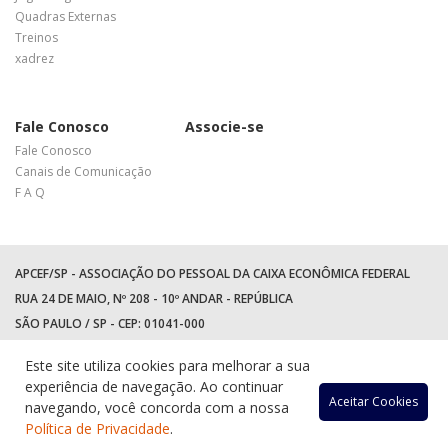
Quadras Externas
Treinos
xadrez
Fale Conosco
Associe-se
Fale Conosco
Canais de Comunicação
F A Q
APCEF/SP - ASSOCIAÇÃO DO PESSOAL DA CAIXA ECONÔMICA FEDERAL
RUA 24 DE MAIO, Nº 208 - 10º ANDAR - REPÚBLICA
SÃO PAULO / SP - CEP: 01041-000
TEL: +55 (11) 3017-8300
Este site utiliza cookies para melhorar a sua
WhatsApp:
(11) 94597-5758
experiência de navegação. Ao continuar
Acessar
Acessar
Acess
Ac
Aceitar Cookies
navegando, você concorda com a nossa
Política de Privacidade
.