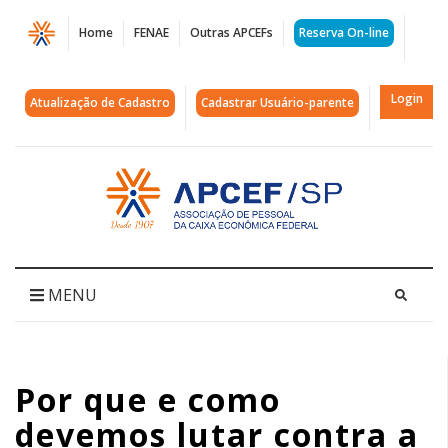
Página
Home
FENAE
Outras APCEFs
Reserva On-line
Por
que
Login
Atualização de Cadastro
Cadastrar Usuário-parente
e
como
Acessar
página
devemos
inicial
lutar
contra
MENU
a
LGBTIfobia
Por que e como
|
devemos lutar contra a
APCEF/SP