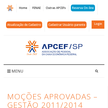
Página
Home
FENAE
Outras APCEFs
Reserva On-line
Moções
aprovadas
Login
Atualização de Cadastro
Cadastrar Usuário-parente
-
Gestão
Acessar
página
2011/2014
inicial
|
APCEF/SP
MENU
MOÇÕES APROVADAS –
GESTÃO 2011/2014