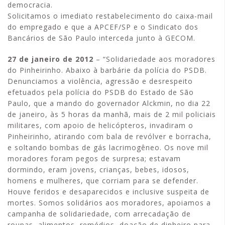
democracia.
Solicitamos o imediato restabelecimento do caixa-mail
do empregado e que a APCEF/SP e o Sindicato dos
Bancários de São Paulo interceda junto à GECOM.
27 de janeiro de 2012
– “Solidariedade aos moradores
do Pinheirinho. Abaixo à barbárie da polícia do PSDB.
Denunciamos a violência, agressão e desrespeito
efetuados pela polícia do PSDB do Estado de São
Paulo, que a mando do governador Alckmin, no dia 22
de janeiro, às 5 horas da manhã, mais de 2 mil policiais
militares, com apoio de helicópteros, invadiram o
Pinheirinho, atirando com bala de revólver e borracha,
e soltando bombas de gás lacrimogêneo. Os nove mil
moradores foram pegos de surpresa; estavam
dormindo, eram jovens, crianças, bebes, idosos,
homens e mulheres, que corriam para se defender.
Houve feridos e desaparecidos e inclusive suspeita de
mortes. Somos solidários aos moradores, apoiamos a
campanha de solidariedade, com arrecadação de
roupas, alimentos, remédios, doação de dinheiro para