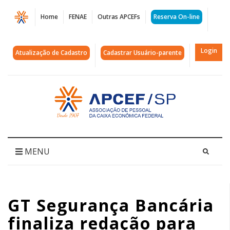
Página
Home
FENAE
Outras APCEFs
Reserva On-line
GT
Segurança
Login
Atualização de Cadastro
Cadastrar Usuário-parente
Bancária
finaliza
Acessar
página
redação
inicial
para
alterar
MENU
AD
004
GT Segurança Bancária
|
finaliza redação para
APCEF/SP