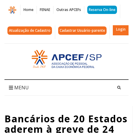
Página
Home
FENAE
Outras APCEFs
Reserva On-line
Bancários
de
Login
Atualização de Cadastro
Cadastrar Usuário-parente
20
Estados
Acessar
página
aderem
inicial
à
greve
MENU
de
24
Bancários de 20 Estados
horas.
aderem à greve de 24
Saiba