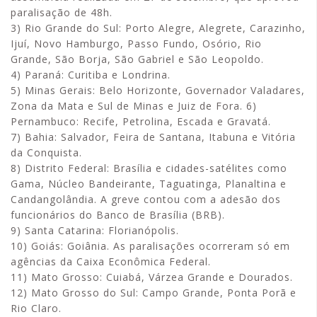
paralisação de 48h.
3) Rio Grande do Sul: Porto Alegre, Alegrete, Carazinho,
Ijuí, Novo Hamburgo, Passo Fundo, Osório, Rio
Grande, São Borja, São Gabriel e São Leopoldo.
4) Paraná: Curitiba e Londrina.
5) Minas Gerais: Belo Horizonte, Governador Valadares,
Zona da Mata e Sul de Minas e Juiz de Fora. 6)
Pernambuco: Recife, Petrolina, Escada e Gravatá.
7) Bahia: Salvador, Feira de Santana, Itabuna e Vitória
da Conquista.
8) Distrito Federal: Brasília e cidades-satélites como
Gama, Núcleo Bandeirante, Taguatinga, Planaltina e
Candangolândia. A greve contou com a adesão dos
funcionários do Banco de Brasília (BRB).
9) Santa Catarina: Florianópolis.
10) Goiás: Goiânia. As paralisações ocorreram só em
agências da Caixa Econômica Federal.
11) Mato Grosso: Cuiabá, Várzea Grande e Dourados.
12) Mato Grosso do Sul: Campo Grande, Ponta Porã e
Rio Claro.