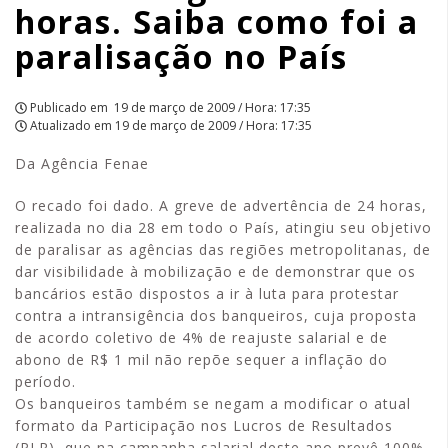
horas. Saiba como foi a
como
paralisação no País
foi
a
Publicado em
19 de março de 2009 / Hora: 17:35
Atualizado em
19 de março de 2009 / Hora: 17:35
paralisação
Da Agência Fenae
no
O recado foi dado. A greve de advertência de 24 horas,
País
realizada no dia 28 em todo o País, atingiu seu objetivo
de paralisar as agências das regiões metropolitanas, de
|
dar visibilidade à mobilização e de demonstrar que os
bancários estão dispostos a ir à luta para protestar
APCEF/SP
contra a intransigência dos banqueiros, cuja proposta
de acordo coletivo de 4% de reajuste salarial e de
abono de R$ 1 mil não repõe sequer a inflação do
período.
Os banqueiros também se negam a modificar o atual
formato da Participação nos Lucros de Resultados
(PLR), que na campanha salarial deste ano prevê 100%