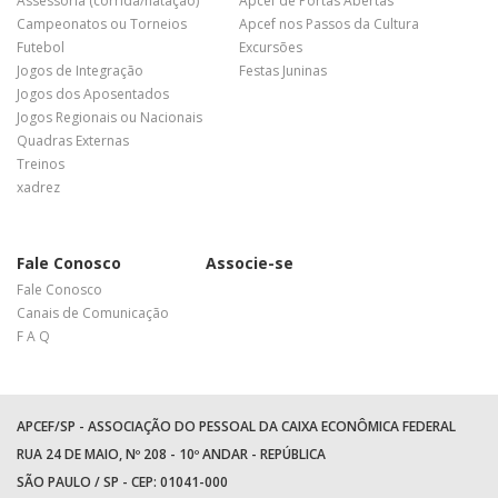
Assessoria (corrida/natação)
Apcef de Portas Abertas
Campeonatos ou Torneios
Apcef nos Passos da Cultura
Futebol
Excursões
Jogos de Integração
Festas Juninas
Jogos dos Aposentados
Jogos Regionais ou Nacionais
Quadras Externas
Treinos
xadrez
Fale Conosco
Associe-se
Fale Conosco
Canais de Comunicação
F A Q
APCEF/SP - ASSOCIAÇÃO DO PESSOAL DA CAIXA ECONÔMICA FEDERAL
RUA 24 DE MAIO, Nº 208 - 10º ANDAR - REPÚBLICA
SÃO PAULO / SP - CEP: 01041-000