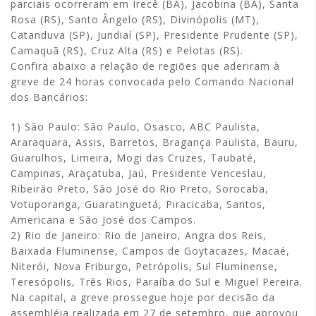
parciais ocorreram em Irecê (BA), Jacobina (BA), Santa
Rosa (RS), Santo Ângelo (RS), Divinópolis (MT),
Catanduva (SP), Jundiaí (SP), Presidente Prudente (SP),
Camaquã (RS), Cruz Alta (RS) e Pelotas (RS).
Confira abaixo a relação de regiões que aderiram à
greve de 24 horas convocada pelo Comando Nacional
dos Bancários:
1) São Paulo: São Paulo, Osasco, ABC Paulista,
Araraquara, Assis, Barretos, Bragança Paulista, Bauru,
Guarulhos, Limeira, Mogi das Cruzes, Taubaté,
Campinas, Araçatuba, Jaú, Presidente Venceslau,
Ribeirão Preto, São José do Rio Preto, Sorocaba,
Votuporanga, Guaratinguetá, Piracicaba, Santos,
Americana e São José dos Campos.
2) Rio de Janeiro: Rio de Janeiro, Angra dos Reis,
Baixada Fluminense, Campos de Goytacazes, Macaé,
Niterói, Nova Friburgo, Petrópolis, Sul Fluminense,
Teresópolis, Três Rios, Paraíba do Sul e Miguel Pereira.
Na capital, a greve prossegue hoje por decisão da
assembléia realizada em 27 de setembro, que aprovou