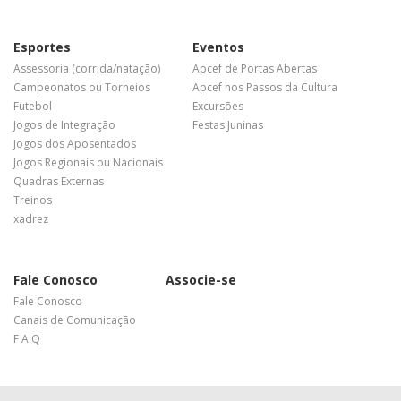
Esportes
Eventos
Assessoria (corrida/natação)
Apcef de Portas Abertas
Campeonatos ou Torneios
Apcef nos Passos da Cultura
Futebol
Excursões
Jogos de Integração
Festas Juninas
Jogos dos Aposentados
Jogos Regionais ou Nacionais
Quadras Externas
Treinos
xadrez
Fale Conosco
Associe-se
Fale Conosco
Canais de Comunicação
F A Q