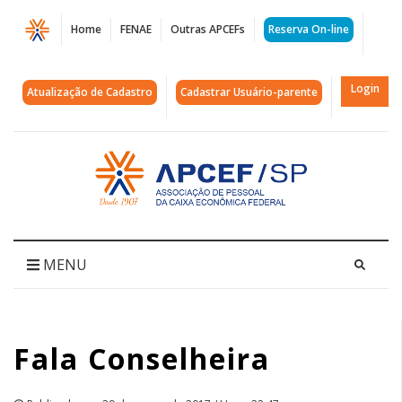
Página
Home
FENAE
Outras APCEFs
Reserva On-line
Fala
Conselheira
Login
Atualização de Cadastro
Cadastrar Usuário-parente
|
APCEF/SP
Acessar
página
inicial
MENU
Fala Conselheira