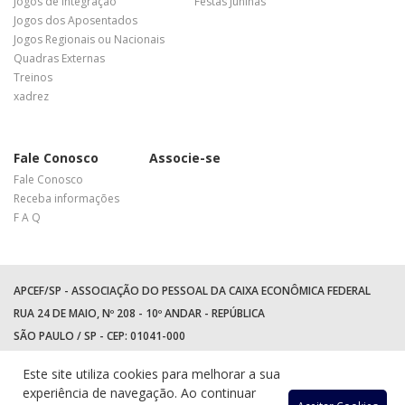
Jogos de Integração
Festas Juninas
Jogos dos Aposentados
Jogos Regionais ou Nacionais
Quadras Externas
Treinos
xadrez
Fale Conosco
Associe-se
Fale Conosco
Receba informações
F A Q
APCEF/SP - ASSOCIAÇÃO DO PESSOAL DA CAIXA ECONÔMICA FEDERAL
RUA 24 DE MAIO, Nº 208 - 10º ANDAR - REPÚBLICA
SÃO PAULO / SP - CEP: 01041-000
TEL: +55 (11) 3017-8300
Este site utiliza cookies para melhorar a sua
WhatsApp:
(11) 94597-5758
experiência de navegação. Ao continuar