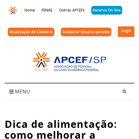
Página
Home
FENAE
Outras APCEFs
Reserva On-line
Dica
de
Login
Atualização de Cadastro
Cadastrar Usuário-parente
alimentação:
como
Acessar
página
melhorar
inicial
a
imunidade
MENU
durante
o
Dica de alimentação:
inverno
como melhorar a
|