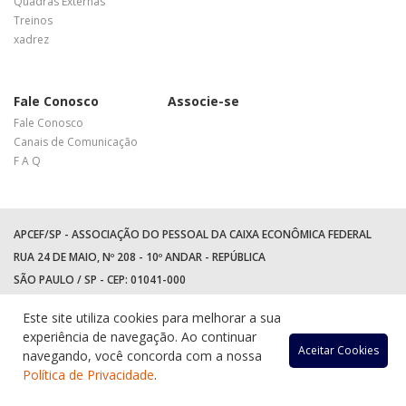
Quadras Externas
Treinos
xadrez
Fale Conosco
Associe-se
Fale Conosco
Canais de Comunicação
F A Q
APCEF/SP - ASSOCIAÇÃO DO PESSOAL DA CAIXA ECONÔMICA FEDERAL
RUA 24 DE MAIO, Nº 208 - 10º ANDAR - REPÚBLICA
SÃO PAULO / SP - CEP: 01041-000
TEL: +55 (11) 3017-8300
Este site utiliza cookies para melhorar a sua
WhatsApp:
(11) 94597-5758
experiência de navegação. Ao continuar
Acessar
Acessar
Acess
Ac
Aceitar Cookies
navegando, você concorda com a nossa
Política de Privacidade
.