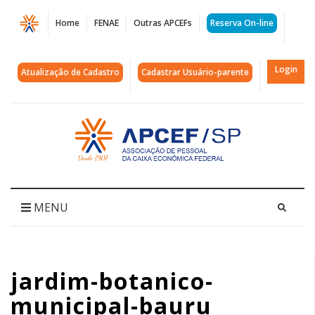
Página
Home
FENAE
Outras APCEFs
Reserva On-line
jardim-
botanico-
Login
Atualização de Cadastro
Cadastrar Usuário-parente
municipal-
bauru
Acessar
página
|
inicial
APCEF/SP
MENU
jardim-botanico-
municipal-bauru